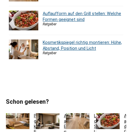
Auflaufform auf den Grill stellen: Welche
Formen geeignet sind
Ratgeber
Kosmetikspiegel richtig montieren: Höhe,
Abstand, Position und Licht
Ratgeber
Schon gelesen?
Parkett
Akustikpaneele
Landhausdiele
Auf
günstig
aus
oder
auf
kaufen:
Eiche
Schiffsboden:
den
Restposten,
richtig
Unterschiede
Grill