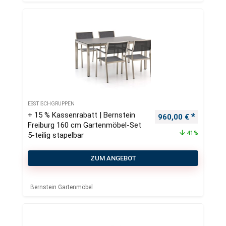
ESSTISCHGRUPPEN
+ 15 % Kassenrabatt | Bernstein
Ursprünglicher Pre
Aktueller
960,00
€
Freiburg 160 cm Gartenmöbel-Set
41%
5-teilig stapelbar
ZUM ANGEBOT
Bernstein Gartenmöbel