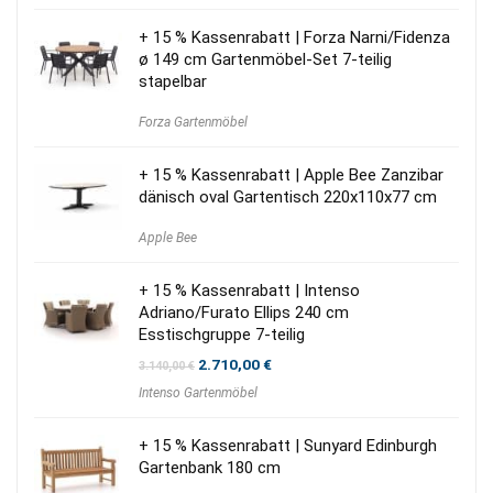
+ 15 % Kassenrabatt | Forza Narni/Fidenza
ø 149 cm Gartenmöbel-Set 7-teilig
stapelbar
Forza Gartenmöbel
+ 15 % Kassenrabatt | Apple Bee Zanzibar
dänisch oval Gartentisch 220x110x77 cm
Apple Bee
+ 15 % Kassenrabatt | Intenso
Adriano/Furato Ellips 240 cm
Esstischgruppe 7-teilig
Ursprünglicher
Aktueller
2.710,00
€
3.140,00
€
Preis
Preis
Intenso Gartenmöbel
war:
ist:
3.140,00 €
2.710,00 €.
+ 15 % Kassenrabatt | Sunyard Edinburgh
Gartenbank 180 cm