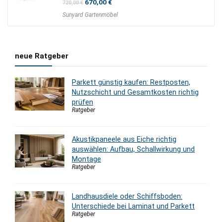
Ursprünglicher
Aktueller
670,00
€
720,00
€
Preis
Preis
Sunyard Gartenmöbel
war:
ist:
720,00 €
670,00 €.
neue Ratgeber
Parkett günstig kaufen: Restposten,
Nutzschicht und Gesamtkosten richtig
prüfen
Ratgeber
Akustikpaneele aus Eiche richtig
auswählen: Aufbau, Schallwirkung und
Montage
Ratgeber
Landhausdiele oder Schiffsboden:
Unterschiede bei Laminat und Parkett
Ratgeber