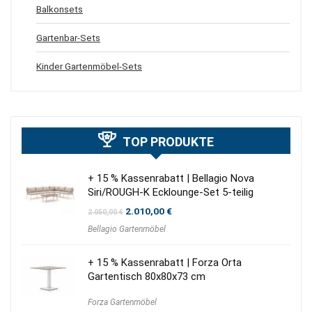
Balkonsets
Gartenbar-Sets
Kinder Gartenmöbel-Sets
TOP PRODUKTE
+ 15 % Kassenrabatt | Bellagio Nova
Siri/ROUGH-K Ecklounge-Set 5-teilig
Ursprünglicher
Aktueller
2.010,00
€
2.050,00
€
Preis
Preis
Bellagio Gartenmöbel
war:
ist:
2.050,00 €
2.010,00 €.
+ 15 % Kassenrabatt | Forza Orta
Gartentisch 80x80x73 cm
Forza Gartenmöbel