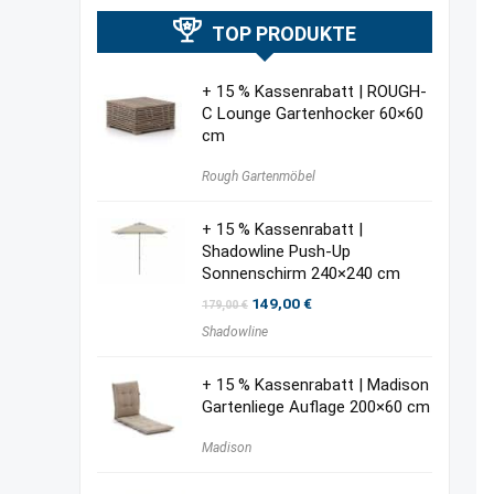
TOP PRODUKTE
+ 15 % Kassenrabatt | ROUGH-
C Lounge Gartenhocker 60×60
cm
Rough Gartenmöbel
+ 15 % Kassenrabatt |
Shadowline Push-Up
Sonnenschirm 240×240 cm
Ursprünglicher
Aktueller
149,00
€
179,00
€
Preis
Preis
Shadowline
war:
ist:
179,00 €
149,00 €.
+ 15 % Kassenrabatt | Madison
Gartenliege Auflage 200×60 cm
Madison