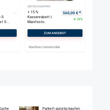
ESSTISCHGRUPPEN
+ 15 %
Ursprünglicher Preis war: 
Aktueller Preis i
560,00
€
-S
Kassenrabatt |
26%
et 5-
Manifesto
Belpasso/Falcade
ø 115 cm
T
ZUM ANGEBOT
Gartenmöbel-Set
5-teilig stapelbar
Manifesto Gartenmöbel
 Küche
Parkett günstig kaufen: