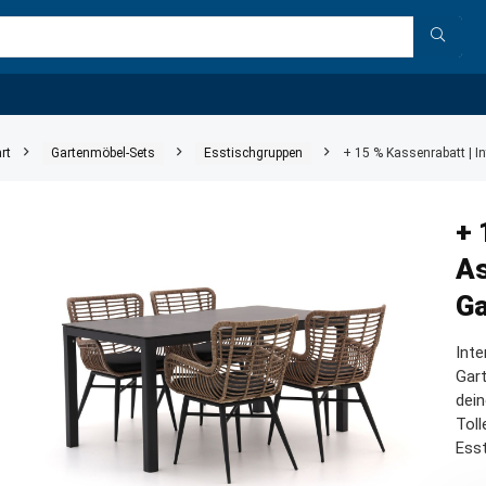
rt
Gartenmöbel-Sets
Esstischgruppen
+ 15 % Kassenrabatt | I
+ 
As
Ga
Int
Gart
dein
Tol
Ess