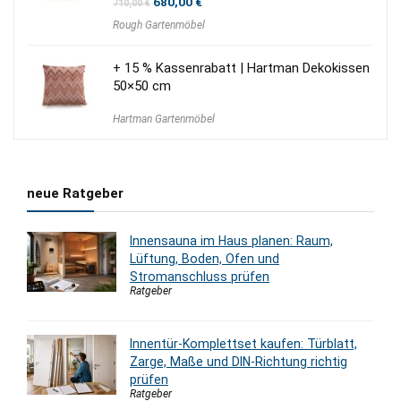
Ursprünglicher
Aktueller
680,00
€
710,00
€
Preis
Preis
Rough Gartenmöbel
war:
ist:
710,00 €
680,00 €.
+ 15 % Kassenrabatt | Hartman Dekokissen
50×50 cm
Hartman Gartenmöbel
neue Ratgeber
Innensauna im Haus planen: Raum,
Lüftung, Boden, Ofen und
Stromanschluss prüfen
Ratgeber
Innentür-Komplettset kaufen: Türblatt,
Zarge, Maße und DIN-Richtung richtig
prüfen
Ratgeber