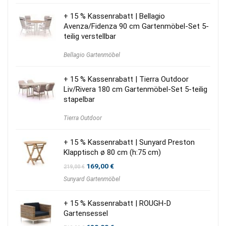
+ 15 % Kassenrabatt | Bellagio
Avenza/Fidenza 90 cm Gartenmöbel-Set 5-
teilig verstellbar
Bellagio Gartenmöbel
+ 15 % Kassenrabatt | Tierra Outdoor
Liv/Rivera 180 cm Gartenmöbel-Set 5-teilig
stapelbar
Tierra Outdoor
+ 15 % Kassenrabatt | Sunyard Preston
Klapptisch ø 80 cm (h:75 cm)
Ursprünglicher
Aktueller
169,00
€
219,00
€
Preis
Preis
Sunyard Gartenmöbel
war:
ist:
219,00 €
169,00 €.
+ 15 % Kassenrabatt | ROUGH-D
Gartensessel