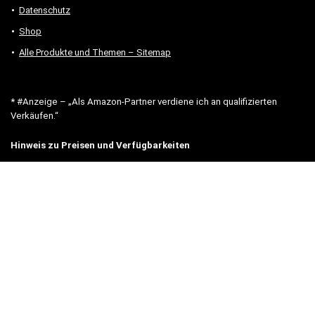
Datenschutz
Shop
Alle Produkte und Themen – Sitemap
* #Anzeige – „Als Amazon-Partner verdiene ich an qualifizierten
Verkäufen.“
Hinweis zu Preisen und Verfügbarkeiten
Sofern Produktpreise und Verfügbarkeiten angezeigt werden,
entsprechen diese dem angegebenen Stand (Datum/Uhrzeit) und
können sich auf der verlinkten Seite jederzeit ändern. Für den Kauf
eines Produkts gelten die Angaben zu Preis und Verfügbarkeit, die
zum Kaufzeitpunkt [auf der/den maßgeblichen Amazon-Website(s)]
angezeigt werden.
Neben Amazon arbeiten wir mit verschiedenen weiteren Online-Shops
zusammen.