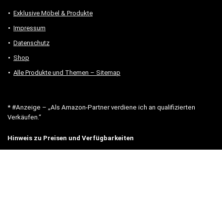
Exklusive Möbel & Produkte
Impressum
Datenschutz
Shop
Alle Produkte und Themen – Sitemap
* #Anzeige – „Als Amazon-Partner verdiene ich an qualifizierten
Verkäufen.“
Hinweis zu Preisen und Verfügbarkeiten
Sofern Produktpreise und Verfügbarkeiten angezeigt werden,
entsprechen diese dem angegebenen Stand (Datum/Uhrzeit) und
können sich auf der verlinkten Seite jederzeit ändern. Für den Kauf
eines Produkts gelten die Angaben zu Preis und Verfügbarkeit, die
zum Kaufzeitpunkt [auf der/den maßgeblichen Amazon-Website(s)]
angezeigt werden.