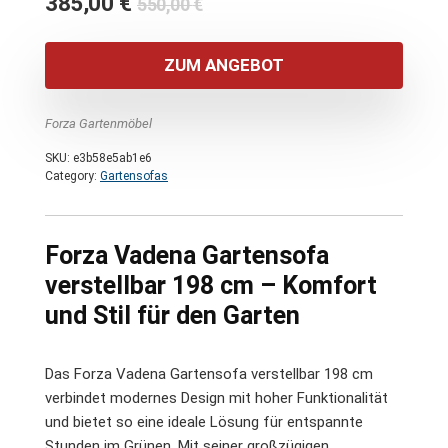
Ursprünglicher
Aktueller
385,00
€
550,00
€
Preis
Preis
war:
ist:
ZUM ANGEBOT
550,00 €
385,00 €.
Forza Gartenmöbel
SKU:
e3b58e5ab1e6
Category:
Gartensofas
Forza Vadena Gartensofa
verstellbar 198 cm – Komfort
und Stil für den Garten
Das Forza Vadena Gartensofa verstellbar 198 cm
verbindet modernes Design mit hoher Funktionalität
und bietet so eine ideale Lösung für entspannte
Stunden im Grünen. Mit seiner großzügigen