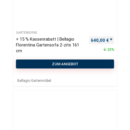
GARTENSOFAS
+ 15 % Kassenrabatt | Bellagio
Ursprünglicher Pre
Aktueller
640,00
€
Florentina Gartensofa 2-zits 161
20%
cm
ZUM ANGEBOT
Bellagio Gartenmöbel