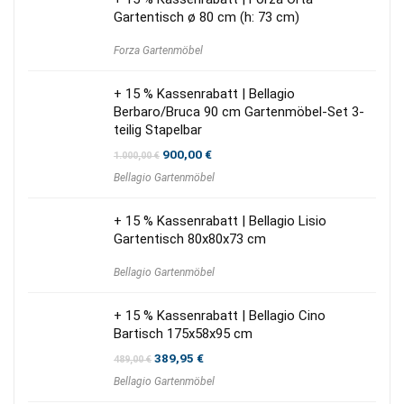
Gartentisch ø 80 cm (h: 73 cm)
Forza Gartenmöbel
+ 15 % Kassenrabatt | Bellagio
Berbaro/Bruca 90 cm Gartenmöbel-Set 3-
teilig Stapelbar
Ursprünglicher
Aktueller
900,00
€
1.000,00
€
Preis
Preis
Bellagio Gartenmöbel
war:
ist:
1.000,00 €
900,00 €.
+ 15 % Kassenrabatt | Bellagio Lisio
Gartentisch 80x80x73 cm
Bellagio Gartenmöbel
+ 15 % Kassenrabatt | Bellagio Cino
Bartisch 175x58x95 cm
Ursprünglicher
Aktueller
389,95
€
489,00
€
Preis
Preis
Bellagio Gartenmöbel
war:
ist:
489,00 €
389,95 €.