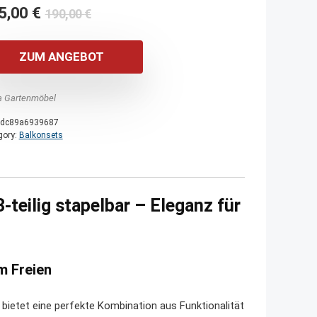
Ursprünglicher
Aktueller
5,00
€
190,00
€
Preis
Preis
war:
ist:
ZUM ANGEBOT
190,00 €
185,00 €.
a Gartenmöbel
dc89a6939687
gory:
Balkonsets
-teilig stapelbar – Eleganz für
m Freien
bietet eine perfekte Kombination aus Funktionalität