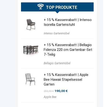
TOP PRODUKTE
+ 15 % Kassenrabatt | Intenso
Isorella Gartenstuhl
Intenso Gartenmöbel
+ 15 % Kassenrabatt | Bellagio
Fidenza 220 cm Gartenbar-Set
7-Teilig
Bellagio Gartenmöbel
+ 15 % Kassenrabatt | Apple
Bee Hawaii Stapelsessel
Garten
Ursprünglicher
Aktueller
190,00
€
250,00
€
Preis
Preis
Apple Bee
war:
ist:
250,00 €
190,00 €.