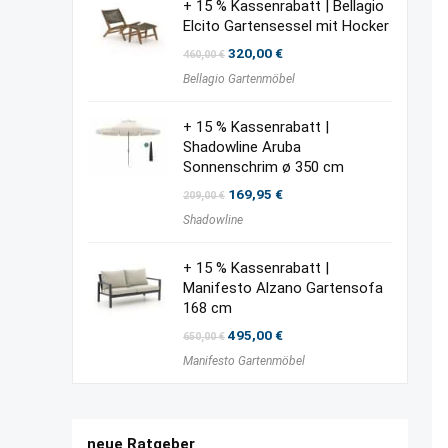
+ 15 % Kassenrabatt | Bellagio
Elcito Gartensessel mit Hocker
Ursprünglicher
Aktueller
320,00
€
460,00
€
Preis
Preis
Bellagio Gartenmöbel
war:
ist:
460,00 €
320,00 €.
+ 15 % Kassenrabatt |
Shadowline Aruba
Sonnenschrim ø 350 cm
Ursprünglicher
Aktueller
169,95
€
209,00
€
Preis
Preis
Shadowline
war:
ist:
209,00 €
169,95 €.
+ 15 % Kassenrabatt |
Manifesto Alzano Gartensofa
168 cm
Ursprünglicher
Aktueller
495,00
€
650,00
€
Preis
Preis
Manifesto Gartenmöbel
war:
ist:
650,00 €
495,00 €.
neue Ratgeber