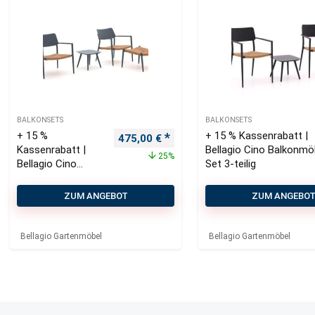
BALKONSETS
BALKONSETS
+ 15 %
+ 15 % Kassenrabatt |
Ursprünglicher Preis war: 630,00 €
Aktueller Preis ist: 475,00 €.
475,00
€
Kassenrabatt |
Bellagio Cino Balkonmö
25%
Bellagio Cino
Set 3-teilig
Balkonmöbel-Set
4-teilig stapelbar
ZUM ANGEBOT
ZUM ANGEBO
Bellagio Gartenmöbel
Bellagio Gartenmöbel