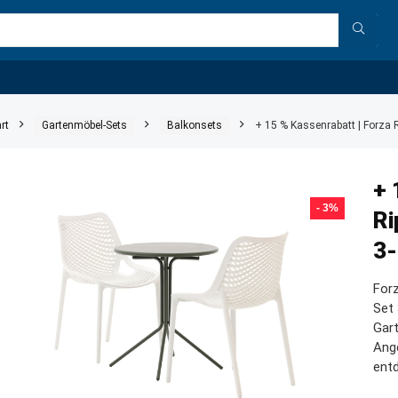
rt
Gartenmöbel-Sets
Balkonsets
+ 15 % Kassenrabatt | Forza R
+ 
- 3%
Ri
3-
Forz
Set 
Gart
Ang
ent