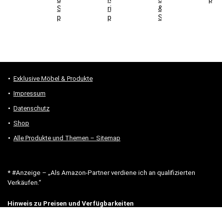
Stromanschluss
richtig
&
prüfen
prüfen
Stauraum
Exklusive Möbel & Produkte
Impressum
Datenschutz
Shop
Alle Produkte und Themen – Sitemap
* #Anzeige – „Als Amazon-Partner verdiene ich an qualifizierten
Verkäufen.“
Hinweis zu Preisen und Verfügbarkeiten