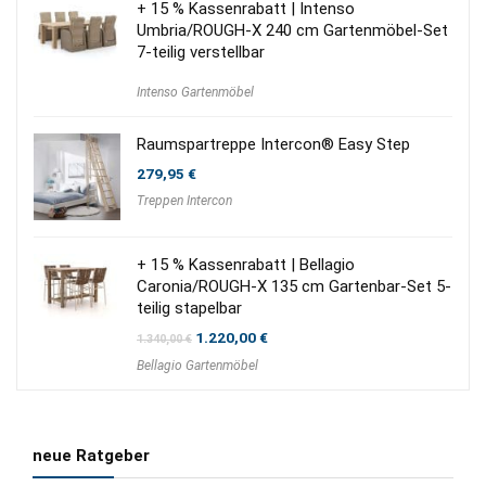
+ 15 % Kassenrabatt | Intenso
Umbria/ROUGH-X 240 cm Gartenmöbel-Set
7-teilig verstellbar
Intenso Gartenmöbel
Raumspartreppe Intercon® Easy Step
279,95
€
Treppen Intercon
+ 15 % Kassenrabatt | Bellagio
Caronia/ROUGH-X 135 cm Gartenbar-Set 5-
teilig stapelbar
Ursprünglicher
Aktueller
1.220,00
€
1.340,00
€
Preis
Preis
Bellagio Gartenmöbel
war:
ist:
1.340,00 €
1.220,00 €.
neue Ratgeber