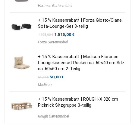
Hartman Gartenmöbel
+ 15 % Kassenrabatt | Forza Giotto/Ciane
Sofa-Lounge-Set 3-teilig
Ursprünglicher
Aktueller
1.515,00
€
1.975,00
€
Preis
Preis
Forza Gartenmöbel
war:
ist:
1.975,00 €
1.515,00 €.
+ 15 % Kassenrabatt | Madison Florance
Loungekissenset Rücken ca. 60×40 cm Sitz
ca. 60×60 cm 2-Teilig
Ursprünglicher
Aktueller
50,00
€
65,00
€
Preis
Preis
Madison
war:
ist:
65,00 €
50,00 €.
+ 15 % Kassenrabatt | ROUGH-X 320 cm
Picknick Sitzgruppe 3-teilig
Rough Gartenmöbel