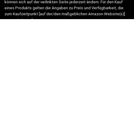
können sich auf der verlinkten Seite jederzeit ändern. Für den Kauf
eines Produkts gelten die Angaben zu Preis und Verfügbarkeit, die
zum Kaufzeitpunkt [auf der/den maßgeblichen Amazon-Website(s)]
angezeigt werden.
Neben Amazon arbeiten wir mit verschiedenen weiteren Online-Shops
zusammen.
Unsere Webseite finanziert sich durch platzierte Werbeanzeigen und
sogenannten Affiliate Links (Produktlinks). Diese sind mit einem *
oder einem Hinweis auf Amazon verlinkt.
Durch das Anklicken der Produktlinks bzw. Werbeanzeigen verdienen
wir einen kleinen Betrag, der uns hilft, diese Seite weiter zu
verbessern. Der Preis der Produkte bleibt dabei für Sie gleich!
WICHTIG:
Der angezeigte Preis entspricht dem letzten Update –
verbindlich ist nur der tatsächliche Preis im jeweiligen aktuellen
Online-Shop beim Kauf.