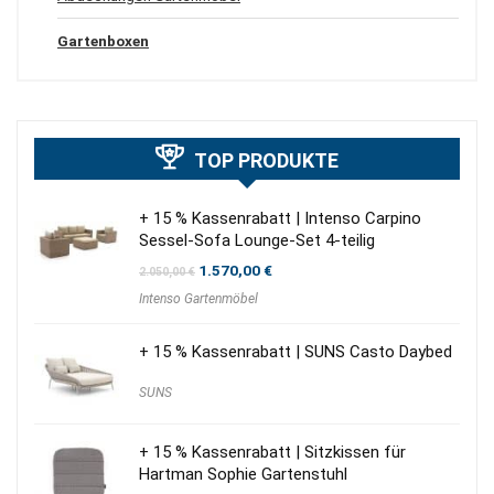
Gartenboxen
TOP PRODUKTE
+ 15 % Kassenrabatt | Intenso Carpino
Sessel-Sofa Lounge-Set 4-teilig
Ursprünglicher
Aktueller
1.570,00
€
2.050,00
€
Preis
Preis
Intenso Gartenmöbel
war:
ist:
2.050,00 €
1.570,00 €.
+ 15 % Kassenrabatt | SUNS Casto Daybed
SUNS
+ 15 % Kassenrabatt | Sitzkissen für
Hartman Sophie Gartenstuhl