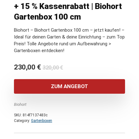
+ 15 % Kassenrabatt | Biohort
Gartenbox 100 cm
Biohort – Biohort Gartenbox 100 cm – jetzt kaufen! –
Ideal für deinen Garten & deine Einrichtung – zum Top
Preis! Tolle Angebote rund um Aufbewahrung >
Gartenboxen entdecken!
Ursprünglicher
Aktueller
230,00
€
320,00
€
Preis
Preis
war:
ist:
ZUM ANGEBOT
320,00 €
230,00 €.
Biohort
SKU:
814f7137483c
Category:
Gartenboxen