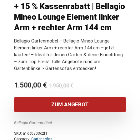
+ 15 % Kassenrabatt | Bellagio
Mineo Lounge Element linker
Arm + rechter Arm 144 cm
Bellagio Gartenmöbel – Bellagio Mineo Lounge
Element linker Arm + rechter Arm 144 cm – jetzt
kaufen! – Ideal für deinen Garten & deine Einrichtung
– zum Top Preis! Tolle Angebote rund um
Gartenbänke > Gartensofas entdecken!
Ursprünglicher
Aktueller
1.500,00
€
1.950,00
€
Preis
Preis
war:
ist:
ZUM ANGEBOT
1.950,00 €
1.500,00 €.
Bellagio Gartenmöbel
SKU:
a1dc0803c2f1
Category:
Gartensofas