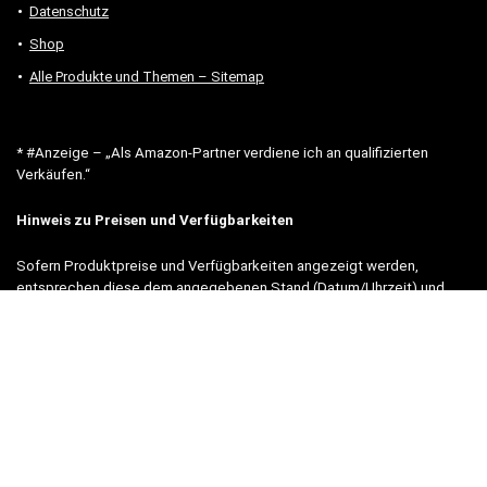
Datenschutz
Shop
Alle Produkte und Themen – Sitemap
* #Anzeige – „Als Amazon-Partner verdiene ich an qualifizierten
Verkäufen.“
Hinweis zu Preisen und Verfügbarkeiten
Sofern Produktpreise und Verfügbarkeiten angezeigt werden,
entsprechen diese dem angegebenen Stand (Datum/Uhrzeit) und
können sich auf der verlinkten Seite jederzeit ändern. Für den Kauf
eines Produkts gelten die Angaben zu Preis und Verfügbarkeit, die
zum Kaufzeitpunkt [auf der/den maßgeblichen Amazon-Website(s)]
angezeigt werden.
Neben Amazon arbeiten wir mit verschiedenen weiteren Online-Shops
zusammen.