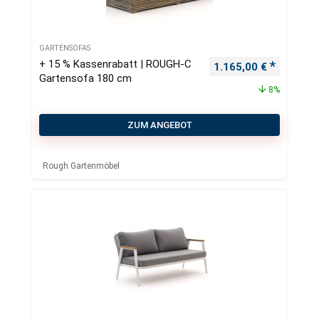
GARTENSOFAS
+ 15 % Kassenrabatt | ROUGH-C
Ursprünglicher Preis
Aktueller
1.165,00
€
Gartensofa 180 cm
8%
ZUM ANGEBOT
Rough Gartenmöbel