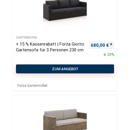
GARTENSOFAS
+ 15 % Kassenrabatt | Forza Giotto
Ursprünglicher Pre
Aktueller
680,00
€
Gartensofa für 3 Personen 230 cm
20%
ZUM ANGEBOT
Forza Gartenmöbel