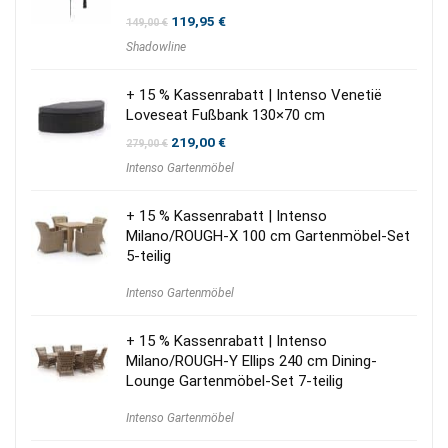
Ursprünglicher
Aktueller
119,95
€
149,00
€
Preis
Preis
Shadowline
war:
ist:
149,00 €
119,95 €.
+ 15 % Kassenrabatt | Intenso Venetië
Loveseat Fußbank 130×70 cm
Ursprünglicher
Aktueller
219,00
€
279,00
€
Preis
Preis
Intenso Gartenmöbel
war:
ist:
279,00 €
219,00 €.
+ 15 % Kassenrabatt | Intenso
Milano/ROUGH-X 100 cm Gartenmöbel-Set
5-teilig
Intenso Gartenmöbel
+ 15 % Kassenrabatt | Intenso
Milano/ROUGH-Y Ellips 240 cm Dining-
Lounge Gartenmöbel-Set 7-teilig
Intenso Gartenmöbel