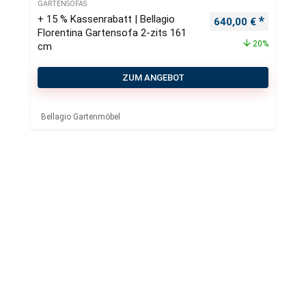
GARTENSOFAS
+ 15 % Kassenrabatt | Bellagio
Ursprünglicher Pre
Aktueller
640,00
€
Florentina Gartensofa 2-zits 161
20%
cm
ZUM ANGEBOT
Bellagio Gartenmöbel