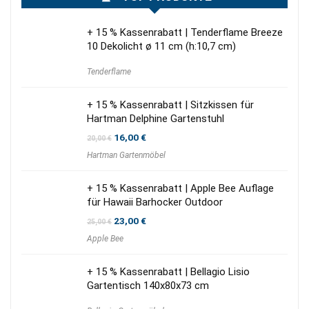
+ 15 % Kassenrabatt | Tenderflame Breeze
10 Dekolicht ø 11 cm (h:10,7 cm)
Tenderflame
+ 15 % Kassenrabatt | Sitzkissen für
Hartman Delphine Gartenstuhl
Ursprünglicher
Aktueller
16,00
€
20,00
€
Preis
Preis
Hartman Gartenmöbel
war:
ist:
20,00 €
16,00 €.
+ 15 % Kassenrabatt | Apple Bee Auflage
für Hawaii Barhocker Outdoor
Ursprünglicher
Aktueller
23,00
€
25,00
€
Preis
Preis
Apple Bee
war:
ist:
25,00 €
23,00 €.
+ 15 % Kassenrabatt | Bellagio Lisio
Gartentisch 140x80x73 cm