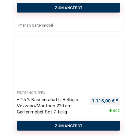
ZUM ANGEBOT
Intenso Gartenmöbel
ESSTISCHGRUPPEN
+ 15 % Kassenrabatt | Bellagio
Ursprünglicher Preis
Aktueller
1.115,00
€
Vezzano/Montorio 220 cm
60%
Gartenmöbel-Set 7-teilig
ZUM ANGEBOT