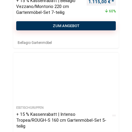
+ 15 % Kassenrabatt | Bellagio
Ursprünglicher Preis
Aktueller
1.115,00
€
Vezzano/Montorio 220 cm
60%
Gartenmöbel-Set 7-teilig
ZUM ANGEBOT
Bellagio Gartenmöbel
ESSTISCHGRUPPEN
+ 15 % Kassenrabatt | Intenso
Tropea/ROUGH-S 160 cm Gartenmöbel-Set 5-
teilig