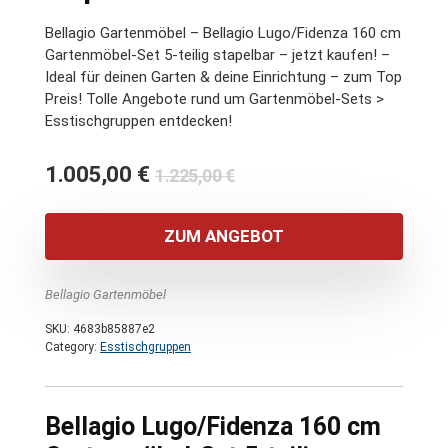
Bellagio Gartenmöbel – Bellagio Lugo/Fidenza 160 cm
Gartenmöbel-Set 5-teilig stapelbar – jetzt kaufen! –
Ideal für deinen Garten & deine Einrichtung – zum Top
Preis! Tolle Angebote rund um Gartenmöbel-Sets >
Esstischgruppen entdecken!
Ursprünglicher
Aktueller
1.005,00
€
1.225,00
€
Preis
Preis
war:
ist:
ZUM ANGEBOT
1.225,00 €
1.005,00 €.
Bellagio Gartenmöbel
SKU:
4683b85887e2
Category:
Esstischgruppen
Bellagio Lugo/Fidenza 160 cm