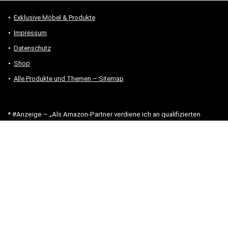
Exklusive Möbel & Produkte
Impressum
Datenschutz
Shop
Alle Produkte und Themen – Sitemap
* #Anzeige – „Als Amazon-Partner verdiene ich an qualifizierten
Verkäufen.“
Hinweis zu Preisen und Verfügbarkeiten
Sofern Produktpreise und Verfügbarkeiten angezeigt werden,
entsprechen diese dem angegebenen Stand (Datum/Uhrzeit) und
können sich auf der verlinkten Seite jederzeit ändern. Für den Kauf
eines Produkts gelten die Angaben zu Preis und Verfügbarkeit, die
zum Kaufzeitpunkt [auf der/den maßgeblichen Amazon-Website(s)]
angezeigt werden.