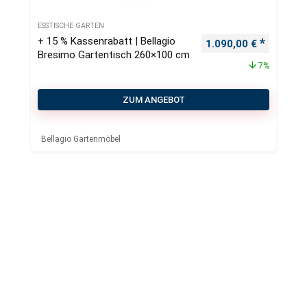
ESSTISCHE GARTEN
+ 15 % Kassenrabatt | Bellagio
Ursprünglicher Preis
Aktueller
1.090,00
€
Bresimo Gartentisch 260×100 cm
7%
ZUM ANGEBOT
Bellagio Gartenmöbel