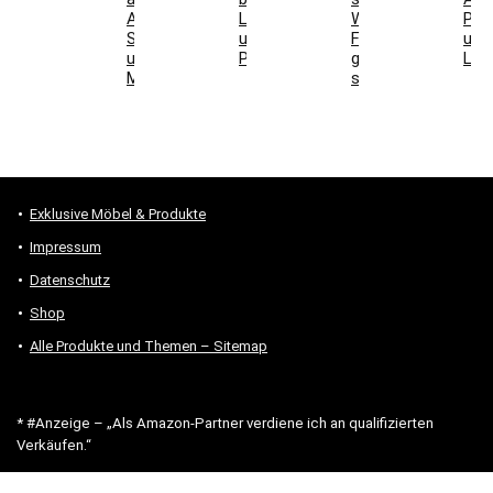
Aufbau,
Laminat
Welche
Pos
Schallwirkung
und
Formen
und
und
Parkett
geeignet
Lich
Montage
sind
Exklusive Möbel & Produkte
Impressum
Datenschutz
Shop
Alle Produkte und Themen – Sitemap
* #Anzeige – „Als Amazon-Partner verdiene ich an qualifizierten
Verkäufen.“
Hinweis zu Preisen und Verfügbarkeiten