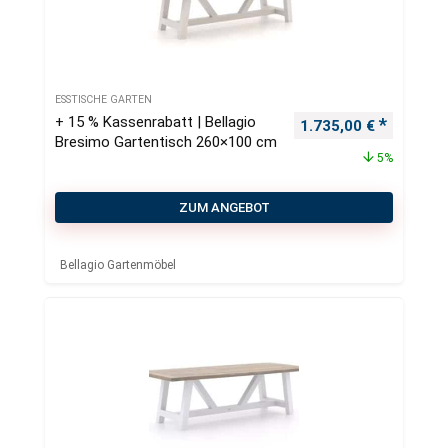
ESSTISCHE GARTEN
+ 15 % Kassenrabatt | Bellagio
Ursprünglicher Preis
Aktueller
1.735,00
€
Bresimo Gartentisch 260×100 cm
5%
ZUM ANGEBOT
Bellagio Gartenmöbel