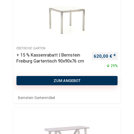
ESSTISCHE GARTEN
+ 15 % Kassenrabatt | Bernstein
Ursprünglicher Pre
Aktueller
620,00
€
Freiburg Gartentisch 90x90x76 cm
29%
ZUM ANGEBOT
Bernstein Gartenmöbel