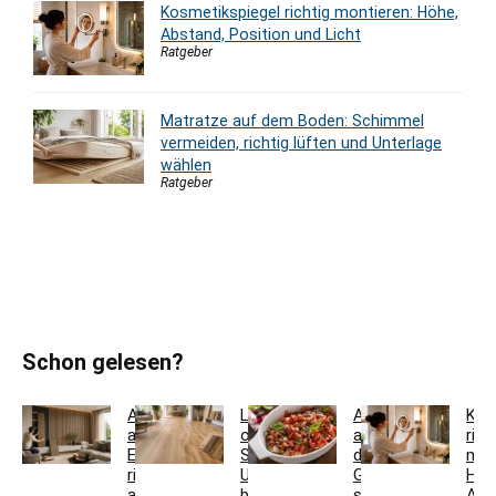
Kosmetikspiegel richtig montieren: Höhe,
Abstand, Position und Licht
Ratgeber
Matratze auf dem Boden: Schimmel
vermeiden, richtig lüften und Unterlage
wählen
Ratgeber
Schon gelesen?
Akustikpaneele
Landhausdiele
Auflaufform
Kos
aus
oder
auf
rich
Eiche
Schiffsboden:
den
mon
richtig
Unterschiede
Grill
Höh
auswählen:
bei
stellen:
Abs