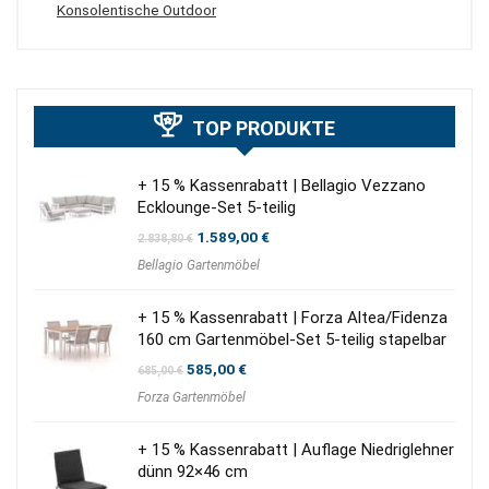
Konsolentische Outdoor
TOP PRODUKTE
+ 15 % Kassenrabatt | Bellagio Vezzano
Ecklounge-Set 5-teilig
Ursprünglicher
Aktueller
1.589,00
€
2.838,80
€
Preis
Preis
Bellagio Gartenmöbel
war:
ist:
2.838,80 €
1.589,00 €.
+ 15 % Kassenrabatt | Forza Altea/Fidenza
160 cm Gartenmöbel-Set 5-teilig stapelbar
Ursprünglicher
Aktueller
585,00
€
685,00
€
Preis
Preis
Forza Gartenmöbel
war:
ist:
685,00 €
585,00 €.
+ 15 % Kassenrabatt | Auflage Niedriglehner
dünn 92×46 cm