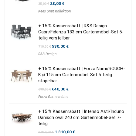
Ursprünglicher
Aktueller
28,00
€
35,00
€
Preis
Preis
Kees Smit Kollektion
war:
ist:
35,00 €
28,00 €.
+ 15 % Kassenrabatt | R&S Design
Capri/Fidenza 183 cm Gartenmöbel-Set 5-
teilig verstellbar
Ursprünglicher
Aktueller
530,00
€
710,00
€
Preis
Preis
R&S Design
war:
ist:
710,00 €
530,00 €.
+ 15 % Kassenrabatt | Forza Narni/ROUGH-
K ø 115 cm Gartenmöbel-Set 5-teilig
stapelbar
Ursprünglicher
Aktueller
640,00
€
690,00
€
Preis
Preis
Forza Gartenmöbel
war:
ist:
690,00 €
640,00 €.
+ 15 % Kassenrabatt | Intenso Asti/Induno
Dänisch oval 240 cm Gartenmöbel-Set 7-
teilig
Ursprünglicher
Aktueller
1.810,00
€
2.210,00
€
Preis
Preis