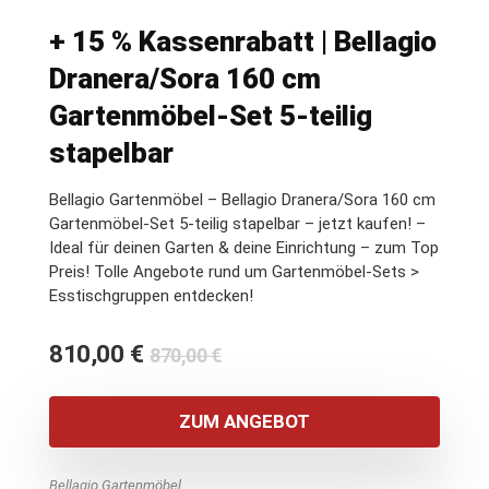
+ 15 % Kassenrabatt | Bellagio
Dranera/Sora 160 cm
Gartenmöbel-Set 5-teilig
stapelbar
Bellagio Gartenmöbel – Bellagio Dranera/Sora 160 cm
Gartenmöbel-Set 5-teilig stapelbar – jetzt kaufen! –
Ideal für deinen Garten & deine Einrichtung – zum Top
Preis! Tolle Angebote rund um Gartenmöbel-Sets >
Esstischgruppen entdecken!
Ursprünglicher
Aktueller
810,00
€
870,00
€
Preis
Preis
war:
ist:
ZUM ANGEBOT
870,00 €
810,00 €.
Bellagio Gartenmöbel