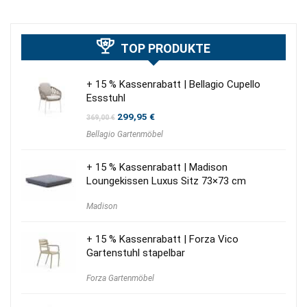
TOP PRODUKTE
+ 15 % Kassenrabatt | Bellagio Cupello
Essstuhl
Ursprünglicher
Aktueller
299,95
€
369,00
€
Preis
Preis
Bellagio Gartenmöbel
war:
ist:
369,00 €
299,95 €.
+ 15 % Kassenrabatt | Madison
Loungekissen Luxus Sitz 73×73 cm
Madison
+ 15 % Kassenrabatt | Forza Vico
Gartenstuhl stapelbar
Forza Gartenmöbel