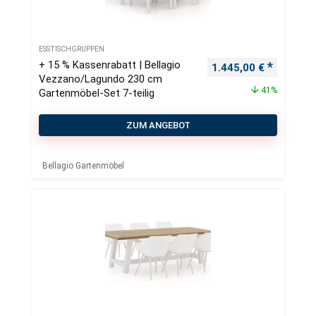
ESSTISCHGRUPPEN
+ 15 % Kassenrabatt | Bellagio
Ursprünglicher Preis
Aktueller
1.445,00
€
Vezzano/Lagundo 230 cm
41%
Gartenmöbel-Set 7-teilig
ZUM ANGEBOT
Bellagio Gartenmöbel