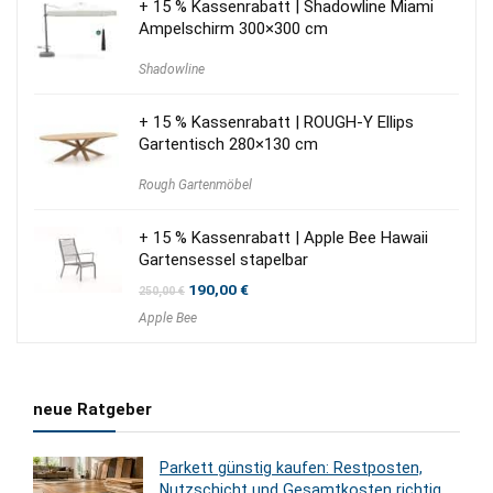
+ 15 % Kassenrabatt | Shadowline Miami
Ampelschirm 300×300 cm
Shadowline
+ 15 % Kassenrabatt | ROUGH-Y Ellips
Gartentisch 280×130 cm
Rough Gartenmöbel
+ 15 % Kassenrabatt | Apple Bee Hawaii
Gartensessel stapelbar
Ursprünglicher
Aktueller
190,00
€
250,00
€
Preis
Preis
Apple Bee
war:
ist:
250,00 €
190,00 €.
neue Ratgeber
Parkett günstig kaufen: Restposten,
Nutzschicht und Gesamtkosten richtig