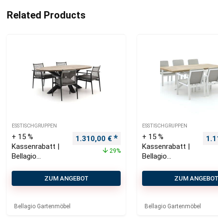
Related Products
ESSTISCHGRUPPEN
ESSTISCHGRUPPEN
+ 15 %
+ 15 %
Ursprünglicher Preis war: 1.850,00 €
Aktueller Preis ist: 1.310,00 
Urs
1.310,00
€
1.1
Kassenrabatt |
Kassenrabatt |
29%
Bellagio
Bellagio
Pizzoli/ROUGH-
Vezzano/Monto
Y Ellips 200 cm
rio 220 cm
ZUM ANGEBOT
ZUM ANGEBO
Gartenmöbel-
Gartenmöbel-
Set 5-teilig
Set 7-teilig
stapelbar
Bellagio Gartenmöbel
Bellagio Gartenmöbel