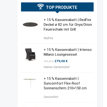
TOP PRODUKTE
+ 15 % Kassenrabatt | RedFire
Deckel ø 82 cm für Onyx/Orion
Feuerschale mit Grill
RedFire
+ 15 % Kassenrabatt | Intenso
Milano Loungesessel
Ursprünglicher
Aktueller
279,00
€
359,00
€
Preis
Preis
Intenso Gartenmöbel
war:
ist:
359,00 €
279,00 €.
+ 15 % Kassenrabatt |
Suncomfort Flex-Roof
Sonnenschirm 210×150 cm
Suncomfort