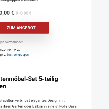
Ursprünglicher
Aktueller
0,00
€
810,00
€
Preis
Preis
war:
ist:
ZUM ANGEBOT
810,00 €
750,00 €.
agio Gartenmöbel
0ea5391521e6
gory:
Esstischgruppen
tenmöbel-Set 5-teilig
ien
stapelbar verbindet elegantes Design mit
die ihren Garten oder Balkon in eine stilvolle Oase