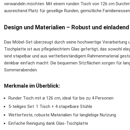
verwandeln möchten. Mit einem runden Tisch von 126 cm Durchme
ausreichend Platz für gesellige Runden, gemütliche Familienesse
Design und Materialien – Robust und einladend
Das Möbel-Set überzeugt durch seine hochwertige Verarbeitung u
Tischplatte ist aus pflegeleichtem Glas gefertigt, das sowohl elega
sind stapelbar und aus wetterbeständigem Rahmenmaterial gestal
denkbar einfach macht. Die bequemen Sitzflächen sorgen für la
Sommerabenden.
Merkmale im Überblick:
Runder Tisch mit ø 126 cm, ideal für bis zu 4 Personen
5-teiliges Set: 1 Tisch + 4 stapelbare Stühle
Wetterfeste, robuste Materialien für langlebige Nutzung
Einfache Reinigung dank Glas-Tischplatte