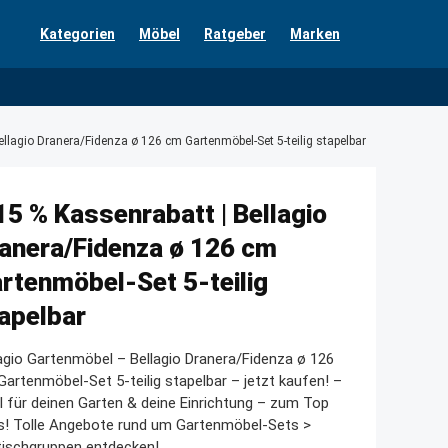
Kategorien
Möbel
Ratgeber
Marken
ellagio Dranera/Fidenza ø 126 cm Gartenmöbel-Set 5-teilig stapelbar
15 % Kassenrabatt | Bellagio
anera/Fidenza ø 126 cm
rtenmöbel-Set 5-teilig
apelbar
agio Gartenmöbel – Bellagio Dranera/Fidenza ø 126
artenmöbel-Set 5-teilig stapelbar – jetzt kaufen! –
l für deinen Garten & deine Einrichtung – zum Top
s! Tolle Angebote rund um Gartenmöbel-Sets >
tischgruppen entdecken!