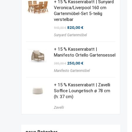
+ 15 % Kassenrabatt | Sunyard
Veronica/Liverpool 160 cm
Gartenmöbel-Set 5-teilig
verstelbar
Ursprünglicher
Aktueller
820,00
€
940,00
€
Preis
Preis
Sunyard Gartenmöbel
war:
ist:
940,00 €
820,00 €.
+ 15 % Kassenrabatt |
Manifesto Ortello Gartensessel
Ursprünglicher
Aktueller
250,00
€
380,00
€
Preis
Preis
Manifesto Gartenmöbel
war:
ist:
380,00 €
250,00 €.
+ 15 % Kassenrabatt | Zavelli
Soffice Loungetisch ø 78 cm
(h: 37 cm)
Zavelli