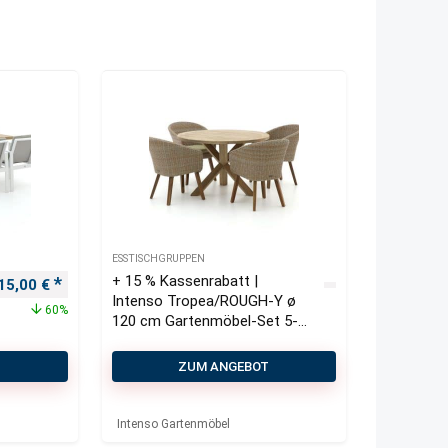
ESSTISCHGRUPPEN
+ 15 % Kassenrabatt |
€.
prünglicher Preis war: 2.770,00 €
Aktueller Preis ist: 1.115,00 €.
15,00
€
Intenso Tropea/ROUGH-Y ø
60%
120 cm Gartenmöbel-Set 5-
teilig
T
ZUM ANGEBOT
Intenso Gartenmöbel