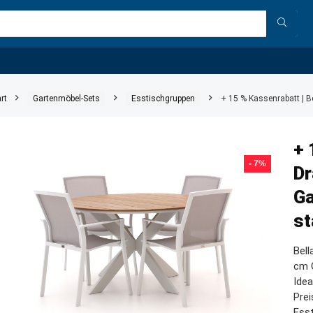
rt
Gartenmöbel-Sets
Esstischgruppen
+ 15 % Kassenrabatt | B
+ 
- 7%
Dr
Ga
st
Bell
cm G
Idea
Prei
Ess