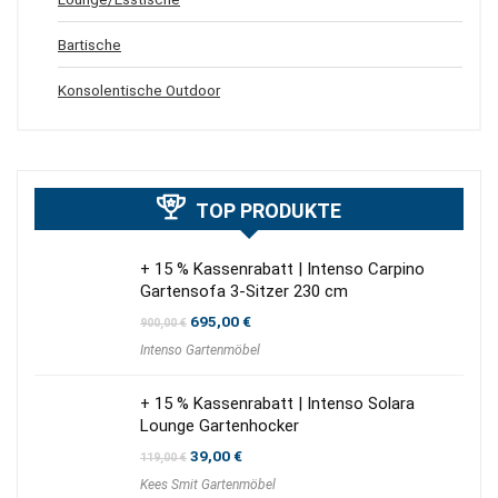
Bartische
Konsolentische Outdoor
TOP PRODUKTE
+ 15 % Kassenrabatt | Intenso Carpino
Gartensofa 3-Sitzer 230 cm
Ursprünglicher
Aktueller
695,00
€
900,00
€
Preis
Preis
Intenso Gartenmöbel
war:
ist:
900,00 €
695,00 €.
+ 15 % Kassenrabatt | Intenso Solara
Lounge Gartenhocker
Ursprünglicher
Aktueller
39,00
€
119,00
€
Preis
Preis
Kees Smit Gartenmöbel
war:
ist: