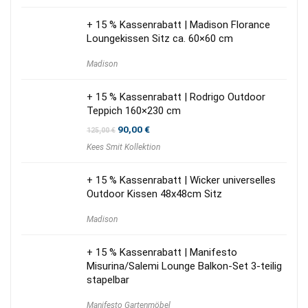
119,00 €
39,00 €.
+ 15 % Kassenrabatt | Madison Florance
Loungekissen Sitz ca. 60×60 cm
Madison
+ 15 % Kassenrabatt | Rodrigo Outdoor
Teppich 160×230 cm
Ursprünglicher
Aktueller
90,00
€
125,00
€
Preis
Preis
Kees Smit Kollektion
war:
ist:
125,00 €
90,00 €.
+ 15 % Kassenrabatt | Wicker universelles
Outdoor Kissen 48x48cm Sitz
Madison
+ 15 % Kassenrabatt | Manifesto
Misurina/Salemi Lounge Balkon-Set 3-teilig
stapelbar
Manifesto Gartenmöbel