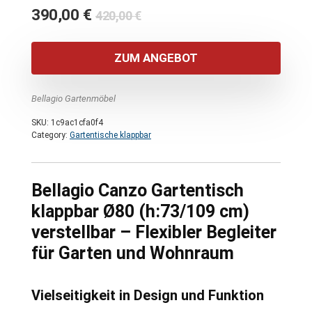
Ursprünglicher
Aktueller
390,00
€
420,00
€
Preis
Preis
war:
ist:
ZUM ANGEBOT
420,00 €
390,00 €.
Bellagio Gartenmöbel
SKU:
1c9ac1cfa0f4
Category:
Gartentische klappbar
Bellagio Canzo Gartentisch
klappbar Ø80 (h:73/109 cm)
verstellbar – Flexibler Begleiter
für Garten und Wohnraum
Vielseitigkeit in Design und Funktion