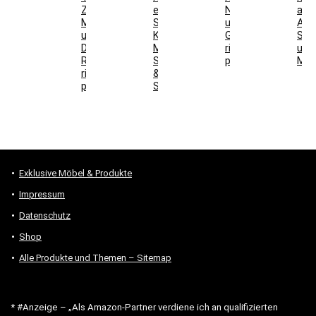
Zarge,
einrichten:
Nutzschicht
aus
Maße
Sideboard,
und
Auf
und
Kaffeeschrank,
Gesamtkosten
Sch
DIN-
Maße,
richtig
und
Richtung
Steckdosen
prüfen
Mon
richtig
&
prüfen
Stauraum
Exklusive Möbel & Produkte
Impressum
Datenschutz
Shop
Alle Produkte und Themen – Sitemap
* #Anzeige – „Als Amazon-Partner verdiene ich an qualifizierten