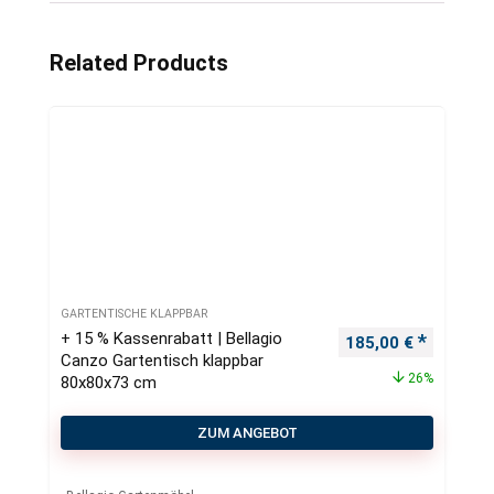
Related Products
GARTENTISCHE KLAPPBAR
+ 15 % Kassenrabatt | Bellagio
Ursprünglicher Pre
Aktueller
185,00
€
Canzo Gartentisch klappbar
26%
80x80x73 cm
ZUM ANGEBOT