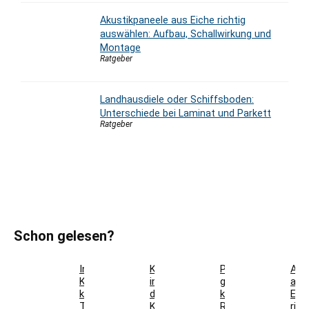
Akustikpaneele aus Eiche richtig
auswählen: Aufbau, Schallwirkung und
Montage
Ratgeber
Landhausdiele oder Schiffsboden:
Unterschiede bei Laminat und Parkett
Ratgeber
Schon gelesen?
Innentür-
Kaffeestation
Parkett
Aku
Komplettset
in
günstig
aus
kaufen:
der
kaufen:
Eic
Türblatt,
Küche
Restposten,
rich