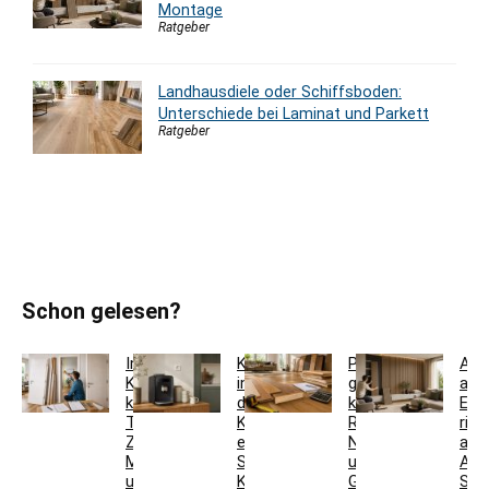
Montage
Ratgeber
Landhausdiele oder Schiffsboden:
Unterschiede bei Laminat und Parkett
Ratgeber
Schon gelesen?
Innentür-
Kaffeestation
Parkett
Aku
Komplettset
in
günstig
aus
kaufen:
der
kaufen:
Eic
Türblatt,
Küche
Restposten,
rich
Zarge,
einrichten:
Nutzschicht
aus
Maße
Sideboard,
und
Auf
und
Kaffeeschrank,
Gesamtkosten
Sch