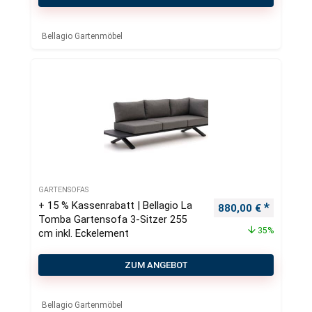
Bellagio Gartenmöbel
GARTENSOFAS
+ 15 % Kassenrabatt | Bellagio La
Ursprünglicher Pre
Aktueller
880,00
€
Tomba Gartensofa 3-Sitzer 255
35%
cm inkl. Eckelement
ZUM ANGEBOT
Bellagio Gartenmöbel