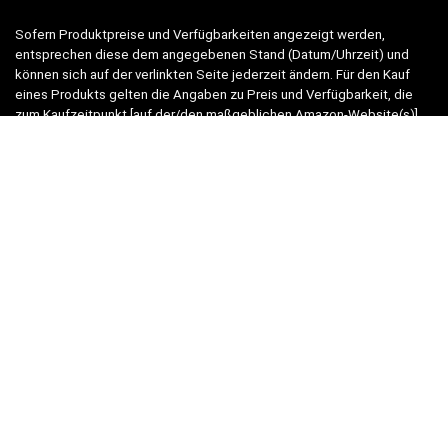
Sofern Produktpreise und Verfügbarkeiten angezeigt werden,
entsprechen diese dem angegebenen Stand (Datum/Uhrzeit) und
können sich auf der verlinkten Seite jederzeit ändern. Für den Kauf
eines Produkts gelten die Angaben zu Preis und Verfügbarkeit, die
zum Kaufzeitpunkt [auf der/den maßgeblichen Amazon-Website(s)]
angezeigt werden.
Neben Amazon arbeiten wir mit verschiedenen weiteren Online-Shops
zusammen.
Unsere Webseite finanziert sich durch platzierte Werbeanzeigen und
sogenannten Affiliate Links (Produktlinks). Diese sind mit einem *
oder einem Hinweis auf Amazon verlinkt.
Durch das Anklicken der Produktlinks bzw. Werbeanzeigen verdienen
wir einen kleinen Betrag, der uns hilft, diese Seite weiter zu
verbessern. Der Preis der Produkte bleibt dabei für Sie gleich!