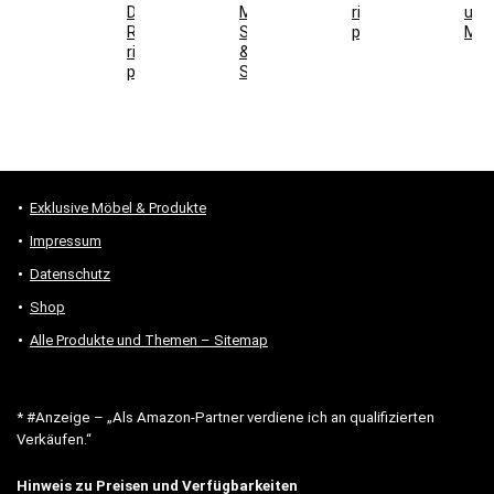
DIN-
Maße,
richtig
und
Richtung
Steckdosen
prüfen
Mon
richtig
&
prüfen
Stauraum
Exklusive Möbel & Produkte
Impressum
Datenschutz
Shop
Alle Produkte und Themen – Sitemap
* #Anzeige – „Als Amazon-Partner verdiene ich an qualifizierten
Verkäufen.“
Hinweis zu Preisen und Verfügbarkeiten