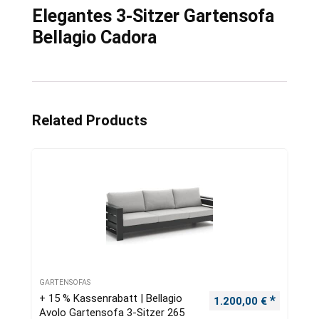
Elegantes 3-Sitzer Gartensofa
Bellagio Cadora
Related Products
GARTENSOFAS
+ 15 % Kassenrabatt | Bellagio
Ursprünglicher Preis
Aktueller
1.200,00
€
Avolo Gartensofa 3-Sitzer 265