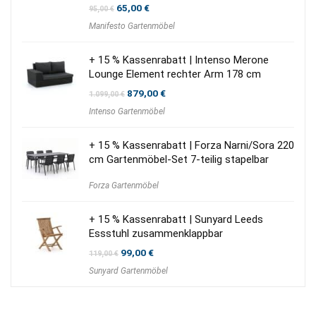
Ursprünglicher
Aktueller
65,00
€
95,00
€
Preis
Preis
Manifesto Gartenmöbel
war:
ist:
95,00 €
65,00 €.
+ 15 % Kassenrabatt | Intenso Merone
Lounge Element rechter Arm 178 cm
Ursprünglicher
Aktueller
879,00
€
1.099,00
€
Preis
Preis
Intenso Gartenmöbel
war:
ist:
1.099,00 €
879,00 €.
+ 15 % Kassenrabatt | Forza Narni/Sora 220
cm Gartenmöbel-Set 7-teilig stapelbar
Forza Gartenmöbel
+ 15 % Kassenrabatt | Sunyard Leeds
Essstuhl zusammenklappbar
Ursprünglicher
Aktueller
99,00
€
119,00
€
Preis
Preis
Sunyard Gartenmöbel
war:
ist:
119,00 €
99,00 €.