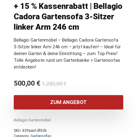
+ 15 % Kassenrabatt | Bellagio
Cadora Gartensofa 3-Sitzer
linker Arm 246 cm
Bellagio Gartenmöbel – Bellagio Cadora Gartensofa
3-Sitzer linker Arm 246 cm – jetzt kaufen! – Ideal für
deinen Garten & deine Einrichtung – zum Top Preis!
Tolle Angebote rund um Gartenbänke > Gartensofas
entdecken!
Ursprünglicher
Aktueller
500,00
€
1.250,00
€
Preis
Preis
war:
ist:
ZUM ANGEBOT
1.250,00 €
500,00 €.
Bellagio Gartenmöbel
SKU:
839aae1df63b
Category:
Gartensofas