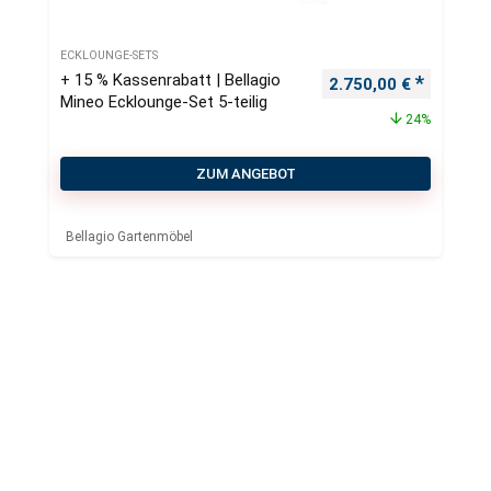
ECKLOUNGE-SETS
+ 15 % Kassenrabatt | Bellagio
Ursprünglicher Preis
Aktueller
2.750,00
€
Mineo Ecklounge-Set 5-teilig
24%
ZUM ANGEBOT
Bellagio Gartenmöbel