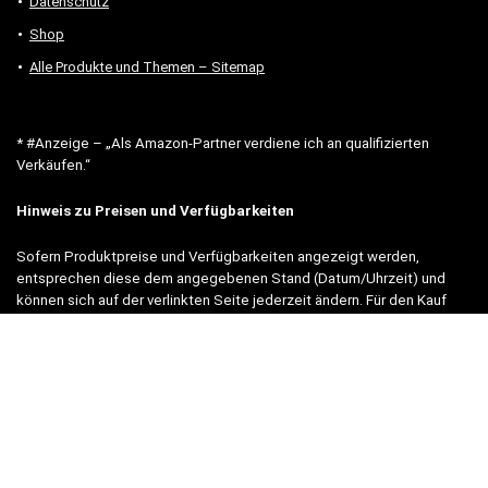
Datenschutz
Shop
Alle Produkte und Themen – Sitemap
* #Anzeige – „Als Amazon-Partner verdiene ich an qualifizierten
Verkäufen.“
Hinweis zu Preisen und Verfügbarkeiten
Sofern Produktpreise und Verfügbarkeiten angezeigt werden,
entsprechen diese dem angegebenen Stand (Datum/Uhrzeit) und
können sich auf der verlinkten Seite jederzeit ändern. Für den Kauf
eines Produkts gelten die Angaben zu Preis und Verfügbarkeit, die
zum Kaufzeitpunkt [auf der/den maßgeblichen Amazon-Website(s)]
angezeigt werden.
Neben Amazon arbeiten wir mit verschiedenen weiteren Online-Shops
zusammen.