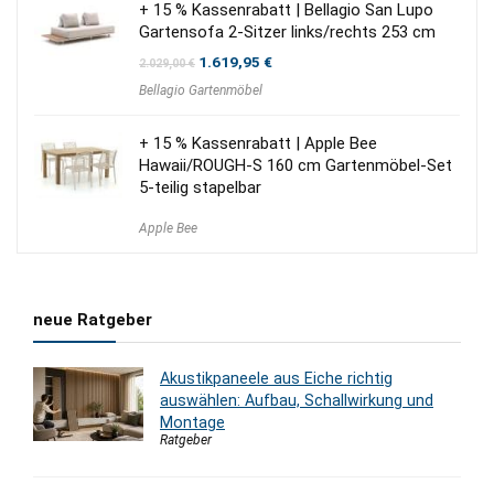
+ 15 % Kassenrabatt | Bellagio San Lupo
Gartensofa 2-Sitzer links/rechts 253 cm
Ursprünglicher
Aktueller
1.619,95
€
2.029,00
€
Preis
Preis
Bellagio Gartenmöbel
war:
ist:
2.029,00 €
1.619,95 €.
+ 15 % Kassenrabatt | Apple Bee
Hawaii/ROUGH-S 160 cm Gartenmöbel-Set
5-teilig stapelbar
Apple Bee
neue Ratgeber
Akustikpaneele aus Eiche richtig
auswählen: Aufbau, Schallwirkung und
Montage
Ratgeber