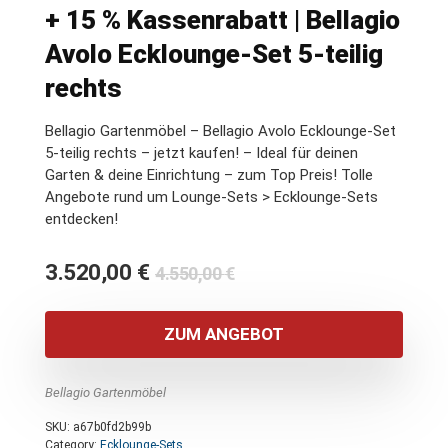
+ 15 % Kassenrabatt | Bellagio
Avolo Ecklounge-Set 5-teilig
rechts
Bellagio Gartenmöbel – Bellagio Avolo Ecklounge-Set
5-teilig rechts – jetzt kaufen! – Ideal für deinen
Garten & deine Einrichtung – zum Top Preis! Tolle
Angebote rund um Lounge-Sets > Ecklounge-Sets
entdecken!
Ursprünglicher
Aktueller
3.520,00
€
4.550,00
€
Preis
Preis
war:
ist:
ZUM ANGEBOT
4.550,00 €
3.520,00 €.
Bellagio Gartenmöbel
SKU:
a67b0fd2b99b
Category:
Ecklounge-Sets