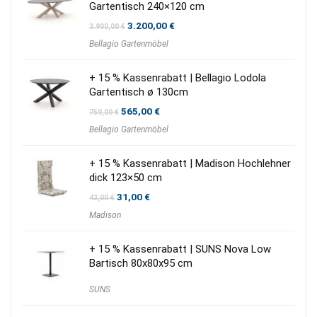
Gartentisch 240×120 cm
Ursprünglicher
Aktueller
3.200,00
€
3.900,00
€
Preis
Preis
Bellagio Gartenmöbel
war:
ist:
3.900,00 €
3.200,00 €.
+ 15 % Kassenrabatt | Bellagio Lodola
Gartentisch ø 130cm
Ursprünglicher
Aktueller
565,00
€
750,00
€
Preis
Preis
Bellagio Gartenmöbel
war:
ist:
750,00 €
565,00 €.
+ 15 % Kassenrabatt | Madison Hochlehner
dick 123×50 cm
Ursprünglicher
Aktueller
31,00
€
43,00
€
Preis
Preis
Madison
war:
ist:
43,00 €
31,00 €.
+ 15 % Kassenrabatt | SUNS Nova Low
Bartisch 80x80x95 cm
SUNS