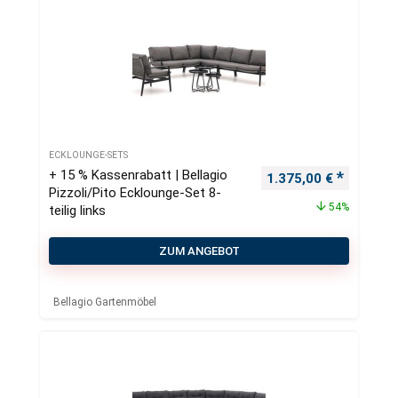
ECKLOUNGE-SETS
+ 15 % Kassenrabatt | Bellagio
Ursprünglicher Preis
Aktueller
1.375,00
€
Pizzoli/Pito Ecklounge-Set 8-
54%
teilig links
ZUM ANGEBOT
Bellagio Gartenmöbel