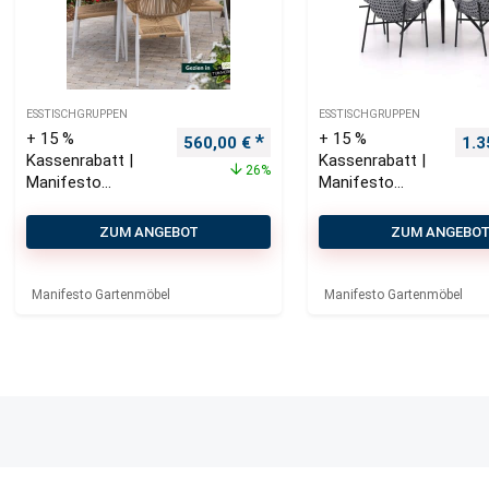
ESSTISCHGRUPPEN
ESSTISCHGRUPPEN
+ 15 %
+ 15 %
Ursprünglicher Preis war: 760,00 €
Aktueller Preis ist: 560,00 €.
Urs
560,00
€
1.3
Kassenrabatt |
Kassenrabatt |
26%
Manifesto
Manifesto
Belpasso/Falcade
Novara/Sora ø
ø 115 cm
127 cm
ZUM ANGEBOT
ZUM ANGEBO
Gartenmöbel-Set
Gartenmöbel-
5-teilig stapelbar
Set 6-teilig
Manifesto Gartenmöbel
Manifesto Gartenmöbel