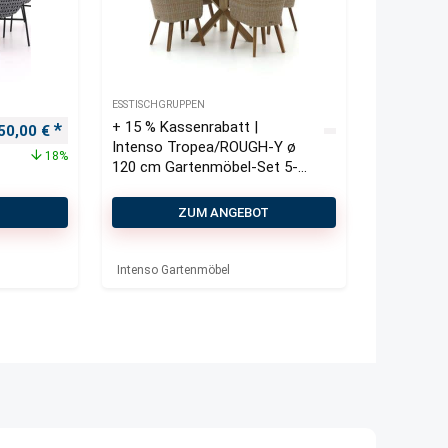
ESSTISCHGRUPPEN
+ 15 % Kassenrabatt |
prünglicher Preis war: 1.650,00 €
Aktueller Preis ist: 1.350,00 €.
50,00
€
Intenso Tropea/ROUGH-Y ø
18%
120 cm Gartenmöbel-Set 5-
teilig
T
ZUM ANGEBOT
Intenso Gartenmöbel