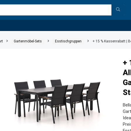
rt
Gartenmöbel-Sets
Esstischgruppen
+ 15 % Kassenrabatt | B
+ 
Al
Ga
St
Bell
Gart
Idea
Prei
Ess