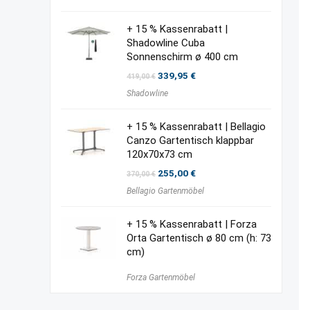
2.320,00 €
2.040,00 €.
+ 15 % Kassenrabatt |
Shadowline Cuba
Sonnenschirm ø 400 cm
Ursprünglicher
Aktueller
339,95
€
419,00
€
Preis
Preis
Shadowline
war:
ist:
419,00 €
339,95 €.
+ 15 % Kassenrabatt | Bellagio
Canzo Gartentisch klappbar
120x70x73 cm
Ursprünglicher
Aktueller
255,00
€
370,00
€
Preis
Preis
Bellagio Gartenmöbel
war:
ist:
370,00 €
255,00 €.
+ 15 % Kassenrabatt | Forza
Orta Gartentisch ø 80 cm (h: 73
cm)
Forza Gartenmöbel