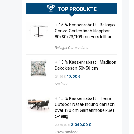
TOP PRODUKTE
+ 15 % Kassenrabatt | Bellagio
Canzo Gartentisch klappbar
80x80x73/109 cm verstellbar
Bellagio Gartenmöbel
+ 15 % Kassenrabatt | Madison
Dekokissen 50×50 cm
Ursprünglicher
Aktueller
17,00
€
24,00
€
Preis
Preis
Madison
war:
ist:
24,00 €
17,00 €.
+ 15 % Kassenrabatt | Tierra
Outdoor Natal/Induno dänisch
oval 180 cm Gartenmöbel-Set
5-teilig
Ursprünglicher
Aktueller
2.040,00
€
2.320,00
€
Preis
Preis
Tierra Outdoor
war:
ist: