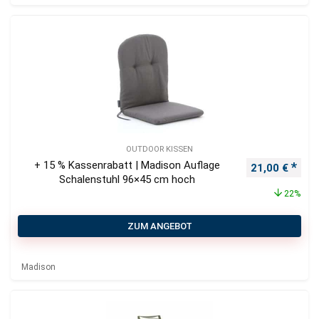
OUTDOOR KISSEN
+ 15 % Kassenrabatt | Madison Auflage
Ursprüngliche
Aktu
21,00
€
Schalenstuhl 96×45 cm hoch
22%
ZUM ANGEBOT
Madison