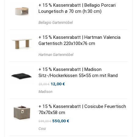
+ 15 % Kassenrabatt | Bellagio Porcari
Loungetisch ø 70 cm (h:30 cm)
Bellagio Gartenmöbel
+ 15 % Kassenrabatt | Hartman Valencia
Gartentisch 220x100x76 cm
Hartman Gartenmöbel
+ 15 % Kassenrabatt | Madison
Sitz-/Hockerkissen 55×55 cm mit Rand
Ursprünglicher
Aktueller
12,00
€
23,00
€
Preis
Preis
Madison
war:
ist:
23,00 €
12,00 €.
+ 15 % Kassenrabatt | Cosicube Feuertisch
70x70x58 cm
Ursprünglicher
Aktueller
550,00
€
599,00
€
Preis
Preis
Cosi
war:
ist:
599,00 €
550,00 €.