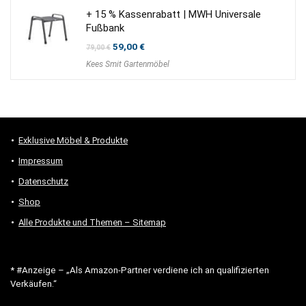
+ 15 % Kassenrabatt | MWH Universale
Fußbank
Ursprünglicher
Aktueller
59,00
€
79,00
€
Preis
Preis
Kees Smit Gartenmöbel
war:
ist:
79,00 €
59,00 €.
Exklusive Möbel & Produkte
Impressum
Datenschutz
Shop
Alle Produkte und Themen – Sitemap
* #Anzeige – „Als Amazon-Partner verdiene ich an qualifizierten
Verkäufen.“