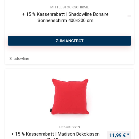
MITTELSTOCKSCHIRME
+ 15 % Kassenrabatt | Shadowline Bonaire
Sonnenschirm 400×300 cm
ZUM ANGEBOT
Shadowline
DEKOKISSEN
+ 15 % Kassenrabatt | Madison Dekokissen
Ursprüngliche
Aktu
11,99
€