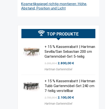
Kosmetikspiegel richtig montieren: Höhe,
Abstand, Position und Licht
TOP PRODUKTE
+ 15 % Kassenrabatt | Hartman
Sevilla/San Sebastian 200 cm
Gartenmöbel-Set 5-teilig
Ursprünglicher
Aktueller
2.800,00
€
3.200,00
€
Preis
Preis
Hartman Gartenmöbel
war:
ist:
3.200,00 €
2.800,00 €.
+ 15 % Kassenrabatt | Hartman
Tubb Gartenmöbel-Set 240 cm
7-teilig verstellbar
Ursprünglicher
Aktueller
2.100,00
€
2.700,00
€
Preis
Preis
Hartman Gartenmöbel
war:
ist:
2.700,00 €
2.100,00 €.