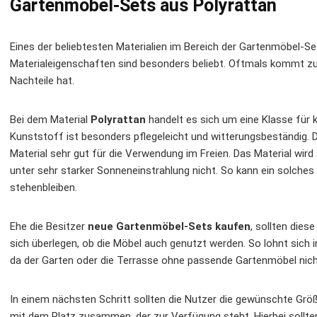
Gartenmöbel-Sets aus Polyrattan
Eines der beliebtesten Materialien im Bereich der Gartenmöbel-Set
Materialeigenschaften sind besonders beliebt. Oftmals kommt zur
Nachteile hat.
Bei dem Material
Polyrattan
handelt es sich um eine Klasse für k
Kunststoff ist besonders pflegeleicht und witterungsbeständig. D
Material sehr gut für die Verwendung im Freien. Das Material wir
unter sehr starker Sonneneinstrahlung nicht. So kann ein solche
stehenbleiben.
Ehe die Besitzer
neue Gartenmöbel-Sets kaufen
, sollten dies
sich überlegen, ob die Möbel auch genutzt werden. So lohnt sich 
da der Garten oder die Terrasse ohne passende Gartenmöbel nic
In einem nächsten Schritt sollten die Nutzer die gewünschte Grö
mit dem Platz zusammen, der zur Verfügung steht. Hierbei sollten