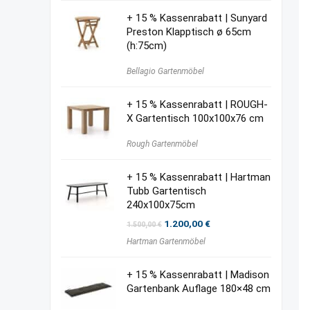
+ 15 % Kassenrabatt | Sunyard
Preston Klapptisch ø 65cm
(h:75cm)
Bellagio Gartenmöbel
+ 15 % Kassenrabatt | ROUGH-
X Gartentisch 100x100x76 cm
Rough Gartenmöbel
+ 15 % Kassenrabatt | Hartman
Tubb Gartentisch
240x100x75cm
Ursprünglicher
Aktueller
1.200,00
€
1.500,00
€
Preis
Preis
Hartman Gartenmöbel
war:
ist:
1.500,00 €
1.200,00 €.
+ 15 % Kassenrabatt | Madison
Gartenbank Auflage 180×48 cm