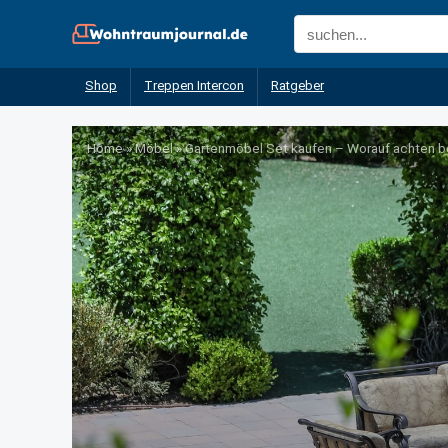
Shop
Treppen Intercon
Ratgeber
Home
»
Möbel
»
Gartenmöbel Set kaufen – Worauf achten b