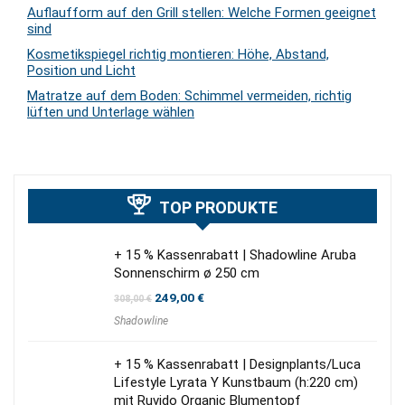
Auflaufform auf den Grill stellen: Welche Formen geeignet
sind
Kosmetikspiegel richtig montieren: Höhe, Abstand,
Position und Licht
Matratze auf dem Boden: Schimmel vermeiden, richtig
lüften und Unterlage wählen
TOP PRODUKTE
+ 15 % Kassenrabatt | Shadowline Aruba
Sonnenschirm ø 250 cm
Ursprünglicher
Aktueller
249,00
€
308,00
€
Preis
Preis
Shadowline
war:
ist:
308,00 €
249,00 €.
+ 15 % Kassenrabatt | Designplants/Luca
Lifestyle Lyrata Y Kunstbaum (h:220 cm)
mit Ruvido Organic Blumentopf