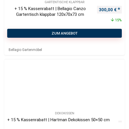
GARTENTISCHE KLAPPBAR
+ 15 % Kassenrabatt | Bellagio Canzo
Ursprünglicher
Aktu
300,00
€
Gartentisch klappbar 120x70x73 cm
15%
ZUM ANGEBOT
Bellagio Gartenmöbel
DEKOKISSEN
+ 15 % Kassenrabatt | Hartman Dekokissen 50×50 cm