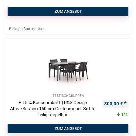
ZUM ANGEBOT
Bellagio Gartenmöbel
ESSTISCHGRUPPEN
+ 15 % Kassenrabatt | R&S Design
Ursprünglicher
Aktu
800,00
€
Altea/Sestino 160 cm Gartenmöbel-Set 5-
teilig stapelbar
15%
ZUM ANGEBOT