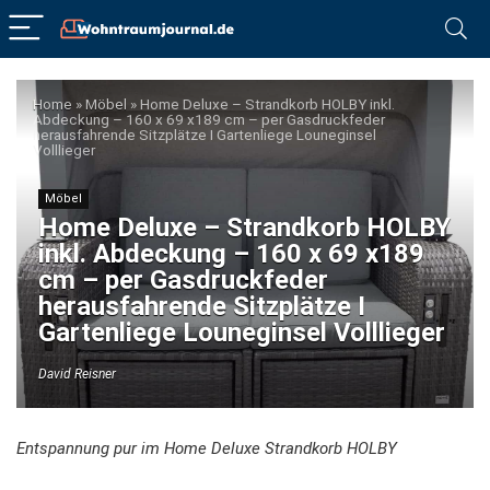
Home
»
Möbel
»
Home Deluxe – Strandkorb HOLBY inkl.
Abdeckung – 160 x 69 x189 cm – per Gasdruckfeder
herausfahrende Sitzplätze I Gartenliege Louneginsel
Volllieger
Möbel
Home Deluxe – Strandkorb HOLBY
inkl. Abdeckung – 160 x 69 x189
cm – per Gasdruckfeder
herausfahrende Sitzplätze I
Gartenliege Louneginsel Volllieger
David Reisner
Entspannung pur im Home Deluxe Strandkorb HOLBY