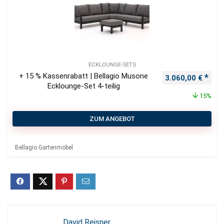
ECKLOUNGE-SETS
+ 15 % Kassenrabatt | Bellagio Musone
Ursprünglicher P
Aktu
3.060,00
€
Ecklounge-Set 4-teilig
15%
ZUM ANGEBOT
Bellagio Gartenmöbel
David Reisner