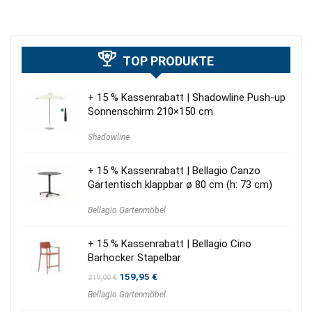
TOP PRODUKTE
+ 15 % Kassenrabatt | Shadowline Push-up
Sonnenschirm 210×150 cm
Shadowline
+ 15 % Kassenrabatt | Bellagio Canzo
Gartentisch klappbar ø 80 cm (h: 73 cm)
Bellagio Gartenmöbel
+ 15 % Kassenrabatt | Bellagio Cino
Barhocker Stapelbar
Ursprünglicher
Aktueller
159,95
€
219,00
€
Preis
Preis
Bellagio Gartenmöbel
war:
ist:
219,00 €
159,95 €.