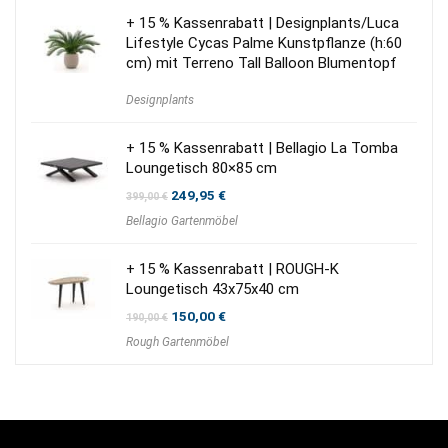
+ 15 % Kassenrabatt | Designplants/Luca
Lifestyle Cycas Palme Kunstpflanze (h:60
cm) mit Terreno Tall Balloon Blumentopf
Designplants
+ 15 % Kassenrabatt | Bellagio La Tomba
Loungetisch 80×85 cm
Ursprünglicher
Aktueller
249,95
€
399,00
€
Preis
Preis
Bellagio Gartenmöbel
war:
ist:
399,00 €
249,95 €.
+ 15 % Kassenrabatt | ROUGH-K
Loungetisch 43x75x40 cm
Ursprünglicher
Aktueller
150,00
€
190,00
€
Preis
Preis
Rough Gartenmöbel
war:
ist:
190,00 €
150,00 €.