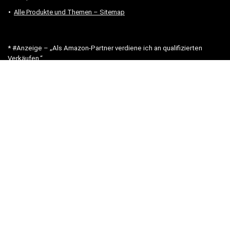
Alle Produkte und Themen – Sitemap
* #Anzeige – „Als Amazon-Partner verdiene ich an qualifizierten
Verkäufen.“
Hinweis zu Preisen und Verfügbarkeiten
Sofern Produktpreise und Verfügbarkeiten angezeigt werden,
entsprechen diese dem angegebenen Stand (Datum/Uhrzeit) und
können sich auf der verlinkten Seite jederzeit ändern. Für den Kauf
eines Produkts gelten die Angaben zu Preis und Verfügbarkeit, die
zum Kaufzeitpunkt [auf der/den maßgeblichen Amazon-Website(s)]
angezeigt werden.
Neben Amazon arbeiten wir mit verschiedenen weiteren Online-Shops
zusammen.