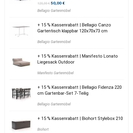
Ursprünglicher
Aktueller
50,00
€
120,00
€
Preis
Preis
Bellagio Gartenmöbel
war:
ist:
120,00 €
50,00 €.
+ 15 % Kassenrabatt | Bellagio Canzo
Gartentisch klappbar 120x70x73 cm
Bellagio Gartenmöbel
+ 15 % Kassenrabatt | Manifesto Lonato
Liegesack Outdoor
Manifesto Gartenmöbel
+ 15 % Kassenrabatt | Bellagio Fidenza 220
cm Gartenbar-Set 7-Teilig
Bellagio Gartenmöbel
+ 15 % Kassenrabatt | Biohort Stylebox 210
Biohort