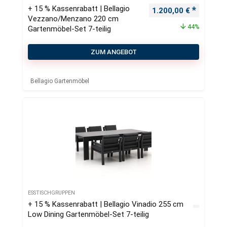
+ 15 % Kassenrabatt | Bellagio
Ursprünglicher Preis
Aktueller
1.200,00
€
Vezzano/Menzano 220 cm
44%
Gartenmöbel-Set 7-teilig
ZUM ANGEBOT
Bellagio Gartenmöbel
ESSTISCHGRUPPEN
+ 15 % Kassenrabatt | Bellagio Vinadio 255 cm
Low Dining Gartenmöbel-Set 7-teilig