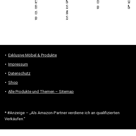
DIN-
Maße,
richtig
und
Richtung
Steckdosen
prüfen
Mon
richtig
&
prüfen
Stauraum
Exklusive Möbel & Produkte
Impressum
Datenschutz
Shop
Alle Produkte und Themen – Sitemap
* #Anzeige – „Als Amazon-Partner verdiene ich an qualifizierten
Verkäufen.“
Hinweis zu Preisen und Verfügbarkeiten