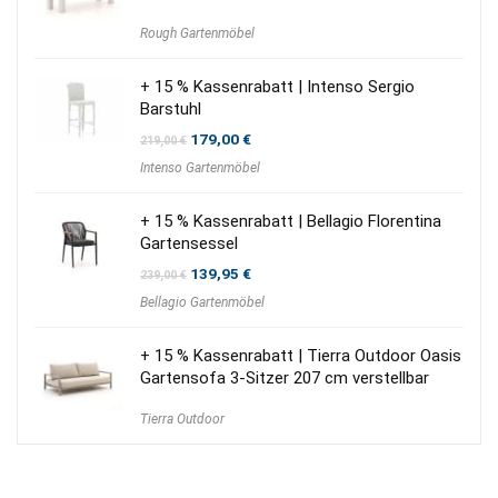
Rough Gartenmöbel
+ 15 % Kassenrabatt | Intenso Sergio
Barstuhl
Ursprünglicher
Aktueller
179,00
€
219,00
€
Preis
Preis
Intenso Gartenmöbel
war:
ist:
219,00 €
179,00 €.
+ 15 % Kassenrabatt | Bellagio Florentina
Gartensessel
Ursprünglicher
Aktueller
139,95
€
239,00
€
Preis
Preis
Bellagio Gartenmöbel
war:
ist:
239,00 €
139,95 €.
+ 15 % Kassenrabatt | Tierra Outdoor Oasis
Gartensofa 3-Sitzer 207 cm verstellbar
Tierra Outdoor