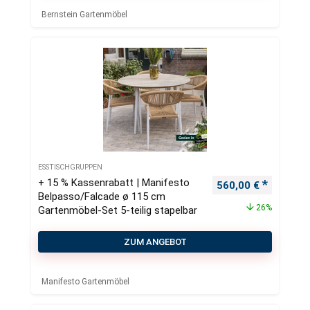
Bernstein Gartenmöbel
ESSTISCHGRUPPEN
+ 15 % Kassenrabatt | Manifesto
Ursprünglicher Pre
Aktueller
560,00
€
Belpasso/Falcade ø 115 cm
26%
Gartenmöbel-Set 5-teilig stapelbar
ZUM ANGEBOT
Manifesto Gartenmöbel