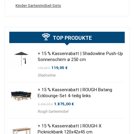
Kinder Gartenmöbel-Sets
TOP PRODUKTE
+ 15 % Kassenrabatt | Shadowline Push-Up
Sonnenschirm ø 250 cm
Ursprünglicher
Aktueller
119,95
€
149,00
€
Preis
Preis
Shadowline
war:
ist:
149,00 €
119,95 €.
+ 15 % Kassenrabatt | ROUGH Batang
Ecklounge-Set 4-teilig links
Ursprünglicher
Aktueller
1.875,00
€
2.365,00
€
Preis
Preis
Rough Gartenmöbel
war:
ist:
2.365,00 €
1.875,00 €.
+ 15 % Kassenrabatt | ROUGH-X
Picknickbank 120x42x45 cm