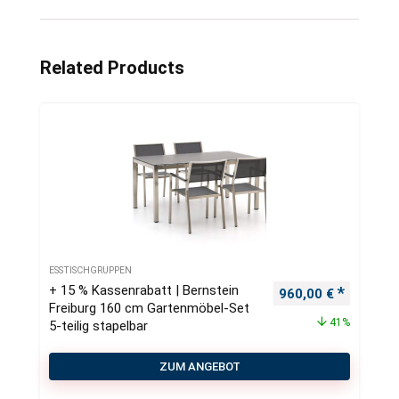
Related Products
ESSTISCHGRUPPEN
+ 15 % Kassenrabatt | Bernstein
Ursprünglicher Pre
Aktueller
960,00
€
Freiburg 160 cm Gartenmöbel-Set
41%
5-teilig stapelbar
ZUM ANGEBOT