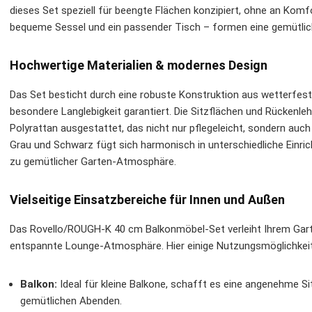
dieses Set speziell für beengte Flächen konzipiert, ohne an Komfor
bequeme Sessel und ein passender Tisch – formen eine gemütlich
Hochwertige Materialien & modernes Design
Das Set besticht durch eine robuste Konstruktion aus wetterfe
besondere Langlebigkeit garantiert. Die Sitzflächen und Rückenle
Polyrattan ausgestattet, das nicht nur pflegeleicht, sondern auc
Grau und Schwarz fügt sich harmonisch in unterschiedliche Einric
zu gemütlicher Garten-Atmosphäre.
Vielseitige Einsatzbereiche für Innen und Außen
Das Rovello/ROUGH-K 40 cm Balkonmöbel-Set verleiht Ihrem Gar
entspannte Lounge-Atmosphäre. Hier einige Nutzungsmöglichkei
Balkon:
Ideal für kleine Balkone, schafft es eine angenehme S
gemütlichen Abenden.