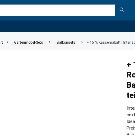
rt
Gartenmöbel-Sets
Balkonsets
+ 15 % Kassenrabatt | Intens
+ 
Ro
Ba
te
Int
cm B
Idea
Prei
Bal