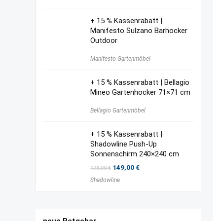
24,00 €
17,00 €.
+ 15 % Kassenrabatt |
Manifesto Sulzano Barhocker
Outdoor
Manifesto Gartenmöbel
+ 15 % Kassenrabatt | Bellagio
Mineo Gartenhocker 71×71 cm
Bellagio Gartenmöbel
+ 15 % Kassenrabatt |
Shadowline Push-Up
Sonnenschirm 240×240 cm
Ursprünglicher
Aktueller
149,00
€
179,00
€
Preis
Preis
Shadowline
war:
ist:
179,00 €
149,00 €.