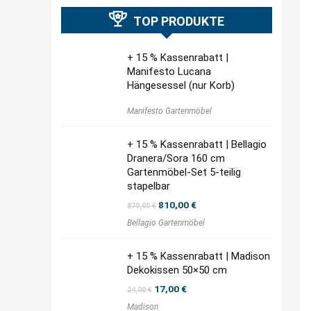
TOP PRODUKTE
+ 15 % Kassenrabatt |
Manifesto Lucana
Hängesessel (nur Korb)
Manifesto Gartenmöbel
+ 15 % Kassenrabatt | Bellagio
Dranera/Sora 160 cm
Gartenmöbel-Set 5-teilig
stapelbar
Ursprünglicher
Aktueller
810,00
€
870,00
€
Preis
Preis
Bellagio Gartenmöbel
war:
ist:
870,00 €
810,00 €.
+ 15 % Kassenrabatt | Madison
Dekokissen 50×50 cm
Ursprünglicher
Aktueller
17,00
€
24,00
€
Preis
Preis
Madison
war:
ist: