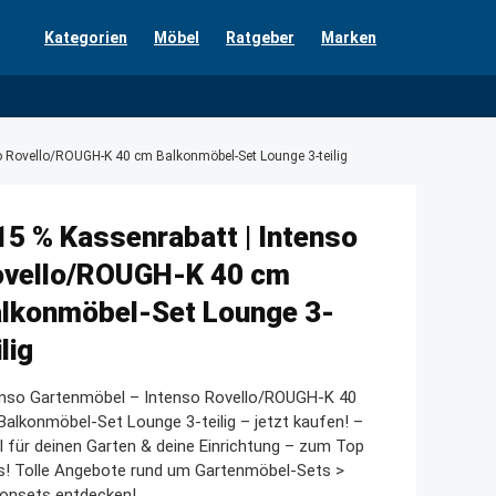
Kategorien
Möbel
Ratgeber
Marken
o Rovello/ROUGH-K 40 cm Balkonmöbel-Set Lounge 3-teilig
15 % Kassenrabatt | Intenso
vello/ROUGH-K 40 cm
lkonmöbel-Set Lounge 3-
ilig
enso Gartenmöbel – Intenso Rovello/ROUGH-K 40
alkonmöbel-Set Lounge 3-teilig – jetzt kaufen! –
l für deinen Garten & deine Einrichtung – zum Top
s! Tolle Angebote rund um Gartenmöbel-Sets >
konsets entdecken!