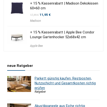
+ 15 % Kassenrabatt | Madison Dekokissen
60×60 cm
Ursprünglicher
Aktueller
11,95
€
17,99
€
Preis
Preis
Madison
war:
ist:
17,99 €
11,95 €.
+ 15 % Kassenrabatt | Apple Bee Condor
Lounge Gartenhocker 52x68x42 cm
Apple Bee
neue Ratgeber
Parkett günstig kaufen: Restposten,
Nutzschicht und Gesamtkosten richtig
prüfen
Ratgeber
Akustikpaneele aus Eiche richtig