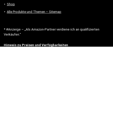
Shop
Alle Produkte und Themen – Sitemap
* #Anzeige – „Als Amazon-Partner verdiene ich an qualifizierten
Verkäufen.“
Hinweis zu Preisen und Verfügbarkeiten
Sofern Produktpreise und Verfügbarkeiten angezeigt werden,
entsprechen diese dem angegebenen Stand (Datum/Uhrzeit) und
können sich auf der verlinkten Seite jederzeit ändern. Für den Kauf
eines Produkts gelten die Angaben zu Preis und Verfügbarkeit, die
zum Kaufzeitpunkt [auf der/den maßgeblichen Amazon-Website(s)]
angezeigt werden.
Neben Amazon arbeiten wir mit verschiedenen weiteren Online-Shops
zusammen.