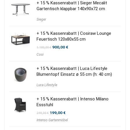
+ 15 % Kassenrabatt | Sieger Mecalit
Gartentisch klappbar 140x90x72 cm
Sieger
+ 15 % Kassenrabatt | Cosiraw Lounge
Feuertisch 120x80x55 cm
Ursprünglicher
Aktueller
900,00
€
1.180,00
€
Preis
Preis
Cosi
war:
ist:
1.180,00 €
900,00 €.
+ 15 % Kassenrabatt | Luca Lifestyle
Blumentopf Einsatz ø 55 cm (h: 40 cm)
Luca Lifestyle
+ 15 % Kassenrabatt | Intenso Milano
Essstuhl
Ursprünglicher
Aktueller
199,00
€
249,00
€
Preis
Preis
Intenso Gartenmöbel
war:
ist:
249,00 €
199,00 €.