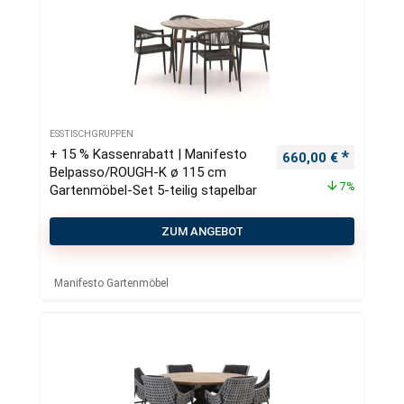
ESSTISCHGRUPPEN
+ 15 % Kassenrabatt | Manifesto
Ursprünglicher Pre
Aktueller
660,00
€
Belpasso/ROUGH-K ø 115 cm
7%
Gartenmöbel-Set 5-teilig stapelbar
ZUM ANGEBOT
Manifesto Gartenmöbel