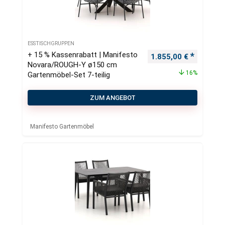
ESSTISCHGRUPPEN
+ 15 % Kassenrabatt | Manifesto
Ursprünglicher Preis
Aktueller
1.855,00
€
Novara/ROUGH-Y ø150 cm
16%
Gartenmöbel-Set 7-teilig
ZUM ANGEBOT
Manifesto Gartenmöbel