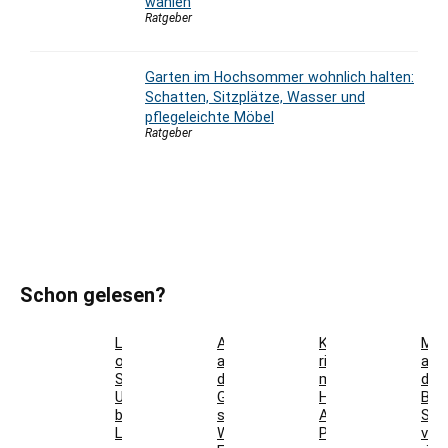
wählen
Ratgeber
Garten im Hochsommer wohnlich halten:
Schatten, Sitzplätze, Wasser und
pflegeleichte Möbel
Ratgeber
Schon gelesen?
Landhausdiele
Auflaufform
Kosmetikspiegel
Mat
oder
auf
richtig
auf
Schiffsboden:
den
montieren:
de
Unterschiede
Grill
Höhe,
Bod
bei
stellen:
Abstand,
Sch
Laminat
Welche
Position
ver