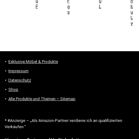
und
Formen
und
rich
Parkett
geeignet
Licht
lüft
sind
und
Unt
wäh
Exklusive Möbel & Produkte
Impressum
Datenschutz
Shop
Alle Produkte und Themen – Sitemap
* #Anzeige – „Als Amazon-Partner verdiene ich an qualifizierten
Verkäufen.“