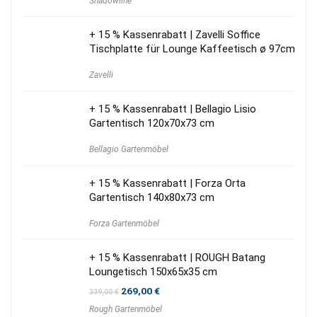
Shadowline
+ 15 % Kassenrabatt | Zavelli Soffice
Tischplatte für Lounge Kaffeetisch ø 97cm
Zavelli
+ 15 % Kassenrabatt | Bellagio Lisio
Gartentisch 120x70x73 cm
Bellagio Gartenmöbel
+ 15 % Kassenrabatt | Forza Orta
Gartentisch 140x80x73 cm
Forza Gartenmöbel
+ 15 % Kassenrabatt | ROUGH Batang
Loungetisch 150x65x35 cm
Ursprünglicher
Aktueller
269,00
€
339,00
€
Preis
Preis
Rough Gartenmöbel
war:
ist: