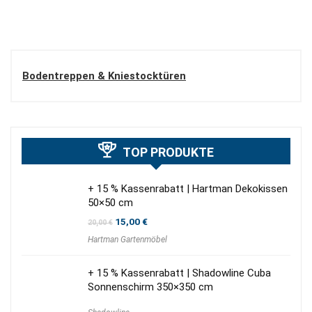
Bodentreppen & Kniestocktüren
TOP PRODUKTE
+ 15 % Kassenrabatt | Hartman Dekokissen
50×50 cm
Ursprünglicher
Aktueller
15,00
€
20,00
€
Preis
Preis
Hartman Gartenmöbel
war:
ist:
20,00 €
15,00 €.
+ 15 % Kassenrabatt | Shadowline Cuba
Sonnenschirm 350×350 cm