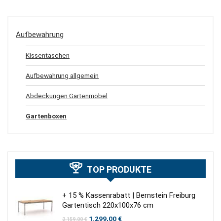
Aufbewahrung
Kissentaschen
Aufbewahrung allgemein
Abdeckungen Gartenmöbel
Gartenboxen
TOP PRODUKTE
+ 15 % Kassenrabatt | Bernstein Freiburg
Gartentisch 220x100x76 cm
Ursprünglicher
Aktueller
1.299,00
€
2.159,00
€