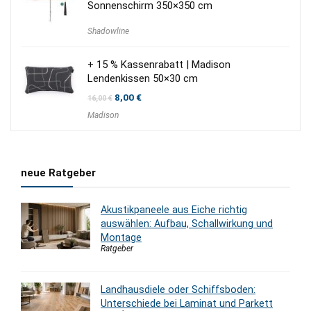
Sonnenschirm 350×350 cm
Shadowline
+ 15 % Kassenrabatt | Madison
Lendenkissen 50×30 cm
Ursprünglicher
Aktueller
8,00
€
16,00
€
Preis
Preis
Madison
war:
ist:
16,00 €
8,00 €.
neue Ratgeber
Akustikpaneele aus Eiche richtig
auswählen: Aufbau, Schallwirkung und
Montage
Ratgeber
Landhausdiele oder Schiffsboden:
Unterschiede bei Laminat und Parkett