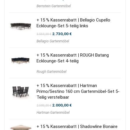
Preis
Preis
Bernstein Gartenmöbel
war:
ist:
2.159,00 €
1.299,00 €.
+ 15 % Kassenrabatt | Bellagio Cupello
Ecklounge-Set 5-teilig links
Ursprünglicher
Aktueller
2.730,00
€
3.550,00
€
Preis
Preis
Bellagio Gartenmöbel
war:
ist:
3.550,00 €
2.730,00 €.
+ 15 % Kassenrabatt | ROUGH Batang
Ecklounge-Set 4-teilig
Rough Gartenmöbel
+ 15 % Kassenrabatt | Hartman
Primo/Sestino 160 cm Gartenmöbel-Set 5-
Teilig verstelbaar
Ursprünglicher
Aktueller
2.000,00
€
2.580,00
€
Preis
Preis
Hartman Gartenmöbel
war:
ist:
2.580,00 €
2.000,00 €.
+ 15 % Kassenrabatt | Shadowline Bonaire