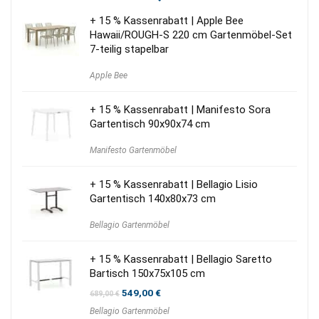
+ 15 % Kassenrabatt | Apple Bee
Hawaii/ROUGH-S 220 cm Gartenmöbel-Set
7-teilig stapelbar
Apple Bee
+ 15 % Kassenrabatt | Manifesto Sora
Gartentisch 90x90x74 cm
Manifesto Gartenmöbel
+ 15 % Kassenrabatt | Bellagio Lisio
Gartentisch 140x80x73 cm
Bellagio Gartenmöbel
+ 15 % Kassenrabatt | Bellagio Saretto
Bartisch 150x75x105 cm
Ursprünglicher
Aktueller
549,00
€
689,00
€
Preis
Preis
Bellagio Gartenmöbel
war:
ist: