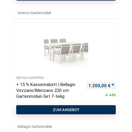
Intenso Gartenmöbel
ESSTISCHGRUPPEN
+ 15 % Kassenrabatt | Bellagio
Ursprünglicher Preis
Aktueller
1.200,00
€
Vezzano/Menzano 220 cm
44%
Gartenmöbel-Set 7-teilig
ZUM ANGEBOT
Bellagio Gartenmöbel