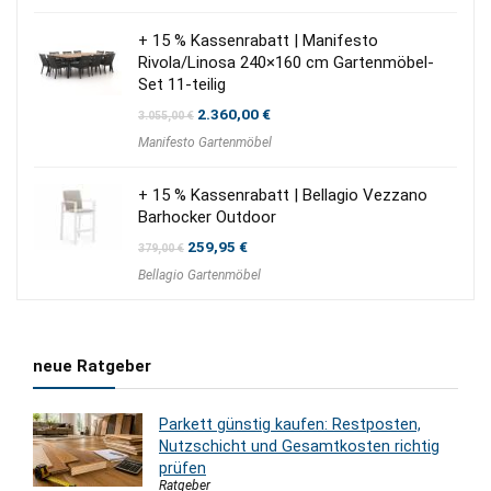
689,00 €
549,00 €.
+ 15 % Kassenrabatt | Manifesto
Rivola/Linosa 240×160 cm Gartenmöbel-
Set 11-teilig
Ursprünglicher
Aktueller
2.360,00
€
3.055,00
€
Preis
Preis
Manifesto Gartenmöbel
war:
ist:
3.055,00 €
2.360,00 €.
+ 15 % Kassenrabatt | Bellagio Vezzano
Barhocker Outdoor
Ursprünglicher
Aktueller
259,95
€
379,00
€
Preis
Preis
Bellagio Gartenmöbel
war:
ist:
379,00 €
259,95 €.
neue Ratgeber
Parkett günstig kaufen: Restposten,
Nutzschicht und Gesamtkosten richtig
prüfen
Ratgeber