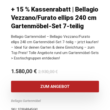
+ 15 % Kassenrabatt | Bellagio
Vezzano/Furato ellips 240 cm
Gartenmöbel-Set 7-teilig
Bellagio Gartenmöbel – Bellagio Vezzano/Furato
ellips 240 cm Gartenmöbel-Set 7-teilig – jetzt kaufen!
– Ideal für deinen Garten & deine Einrichtung – zum
Top Preis! Tolle Angebote rund um Gartenmöbel-Sets
> Esstischgruppen entdecken!
Ursprünglicher
Aktueller
1.580,00
€
2.930,00
€
Preis
Preis
war:
ist:
ZUM ANGEBOT
2.930,00 €
1.580,00 €.
Bellagio Gartenmöbel
SKU:
97884bb45d41