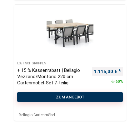
ESSTISCHGRUPPEN
+ 15 % Kassenrabatt | Bellagio
Ursprünglicher Preis
Aktueller
1.115,00
€
Vezzano/Montorio 220 cm
60%
Gartenmöbel-Set 7-teilig
ZUM ANGEBOT
Bellagio Gartenmöbel