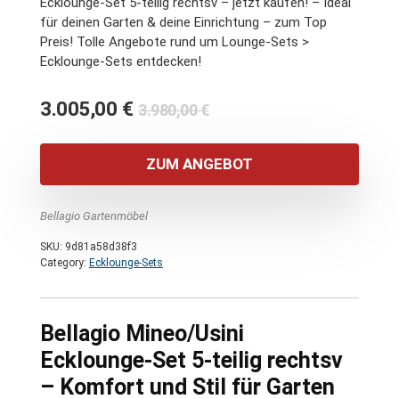
Ecklounge-Set 5-teilig rechtsv – jetzt kaufen! – Ideal
für deinen Garten & deine Einrichtung – zum Top
Preis! Tolle Angebote rund um Lounge-Sets >
Ecklounge-Sets entdecken!
Ursprünglicher
Aktueller
3.005,00
€
3.980,00
€
Preis
Preis
war:
ist:
ZUM ANGEBOT
3.980,00 €
3.005,00 €.
Bellagio Gartenmöbel
SKU:
9d81a58d38f3
Category:
Ecklounge-Sets
Bellagio Mineo/Usini
Ecklounge-Set 5-teilig rechtsv
– Komfort und Stil für Garten