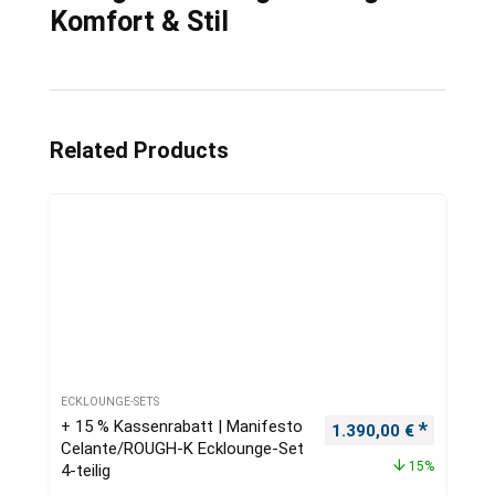
Komfort & Stil
Related Products
ECKLOUNGE-SETS
+ 15 % Kassenrabatt | Manifesto
Ursprünglicher Preis
Aktueller
1.390,00
€
Celante/ROUGH-K Ecklounge-Set
15%
4-teilig