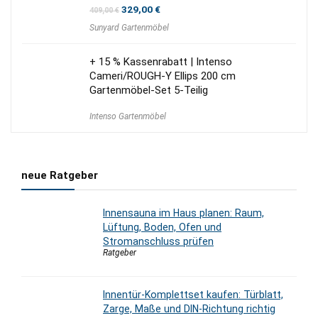
Ursprünglicher
Aktueller
329,00
€
409,00
€
Preis
Preis
Sunyard Gartenmöbel
war:
ist:
409,00 €
329,00 €.
+ 15 % Kassenrabatt | Intenso
Cameri/ROUGH-Y Ellips 200 cm
Gartenmöbel-Set 5-Teilig
Intenso Gartenmöbel
neue Ratgeber
Innensauna im Haus planen: Raum,
Lüftung, Boden, Ofen und
Stromanschluss prüfen
Ratgeber
Innentür-Komplettset kaufen: Türblatt,
Zarge, Maße und DIN-Richtung richtig