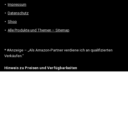
Impressum
Datenschutz
Shop
Alle Produkte und Themen – Sitemap
* #Anzeige – „Als Amazon-Partner verdiene ich an qualifizierten
Verkäufen.“
Hinweis zu Preisen und Verfügbarkeiten
Sofern Produktpreise und Verfügbarkeiten angezeigt werden,
entsprechen diese dem angegebenen Stand (Datum/Uhrzeit) und
können sich auf der verlinkten Seite jederzeit ändern. Für den Kauf
eines Produkts gelten die Angaben zu Preis und Verfügbarkeit, die
zum Kaufzeitpunkt [auf der/den maßgeblichen Amazon-Website(s)]
angezeigt werden.
Neben Amazon arbeiten wir mit verschiedenen weiteren Online-Shops
zusammen.