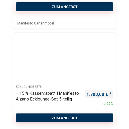
ZUM ANGEBOT
Manifesto Gartenmöbel
ECKLOUNGE-SETS
+ 15 % Kassenrabatt | Manifesto
Ursprünglicher Preis
Aktueller
1.700,00
€
Alzano Ecklounge-Set 5-teilig
26%
ZUM ANGEBOT