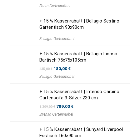
Forza Gartenmöbel
+ 15 % Kassenrabatt | Bellagio Sestino
Gartentisch 90x90cm
Bellagio Gartenmöbel
+ 15 % Kassenrabatt | Bellagio Linosa
Bartisch 75x75x105cm
Ursprünglicher
Aktueller
180,00
€
435,00
€
Preis
Preis
Bellagio Gartenmöbel
war:
ist:
435,00 €
180,00 €.
+ 15 % Kassenrabatt | Intenso Carpino
Gartensofa 3-Sitzer 230 cm
Ursprünglicher
Aktueller
789,00
€
1.309,00
€
Preis
Preis
Intenso Gartenmöbel
war:
ist:
1.309,00 €
789,00 €.
+ 15 % Kassenrabatt | Sunyard Liverpool
Esstisch 160×90 cm