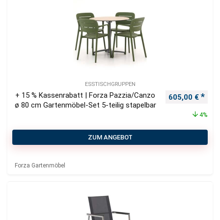
ESSTISCHGRUPPEN
+ 15 % Kassenrabatt | Forza Pazzia/Canzo
Ursprünglicher
Aktu
605,00
€
ø 80 cm Gartenmöbel-Set 5-teilig stapelbar
4%
ZUM ANGEBOT
Forza Gartenmöbel