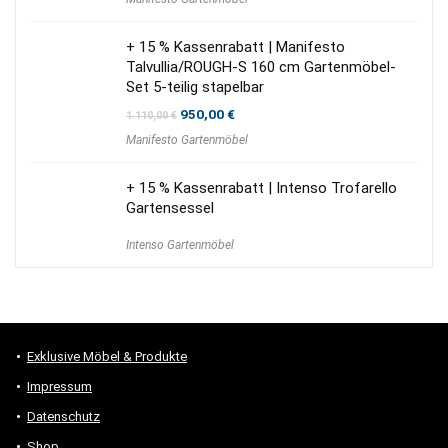
+ 15 % Kassenrabatt | Manifesto
Talvullia/ROUGH-S 160 cm Gartenmöbel-
Set 5-teilig stapelbar
Ursprünglicher
Aktueller
950,00
€
1.110,00
€
Preis
Preis
Manifesto Gartenmöbel
war:
ist:
1.110,00 €
950,00 €.
+ 15 % Kassenrabatt | Intenso Trofarello
Gartensessel
Intenso Gartenmöbel
Exklusive Möbel & Produkte
Impressum
Datenschutz
Shop