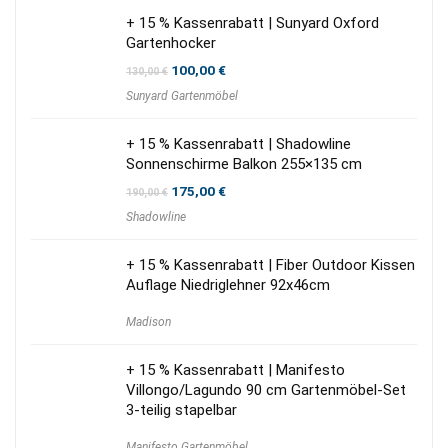
+ 15 % Kassenrabatt | Sunyard Oxford
Gartenhocker
Ursprünglicher
Aktueller
100,00
€
130,00
€
Preis
Preis
Sunyard Gartenmöbel
war:
ist:
130,00 €
100,00 €.
+ 15 % Kassenrabatt | Shadowline
Sonnenschirme Balkon 255×135 cm
Ursprünglicher
Aktueller
175,00
€
190,00
€
Preis
Preis
Shadowline
war:
ist:
190,00 €
175,00 €.
+ 15 % Kassenrabatt | Fiber Outdoor Kissen
Auflage Niedriglehner 92x46cm
Madison
+ 15 % Kassenrabatt | Manifesto
Villongo/Lagundo 90 cm Gartenmöbel-Set
3-teilig stapelbar
Manifesto Gartenmöbel