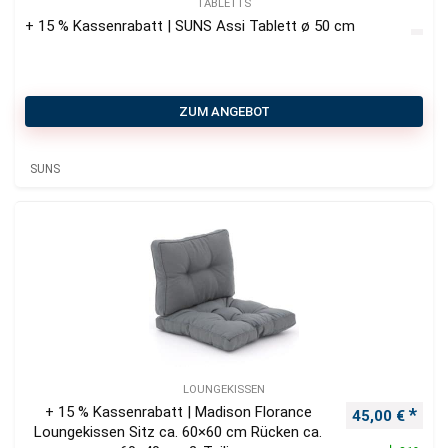
TABLETTS
+ 15 % Kassenrabatt | SUNS Assi Tablett ø 50 cm
ZUM ANGEBOT
SUNS
LOUNGEKISSEN
+ 15 % Kassenrabatt | Madison Florance
Ursprüngliche
Aktu
45,00
€
Loungekissen Sitz ca. 60×60 cm Rücken ca.