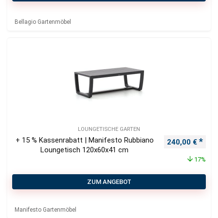
Bellagio Gartenmöbel
LOUNGETISCHE GARTEN
+ 15 % Kassenrabatt | Manifesto Rubbiano
Ursprünglicher
Aktu
240,00
€
Loungetisch 120x60x41 cm
17%
ZUM ANGEBOT
Manifesto Gartenmöbel