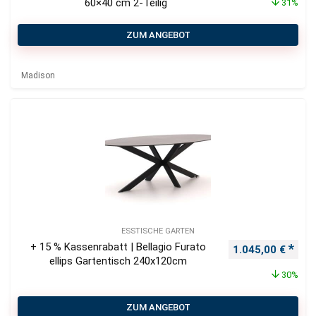
60×40 cm 2-Teilig
31%
ZUM ANGEBOT
Madison
ESSTISCHE GARTEN
+ 15 % Kassenrabatt | Bellagio Furato
Ursprünglicher P
Aktu
1.045,00
€
ellips Gartentisch 240x120cm
30%
ZUM ANGEBOT