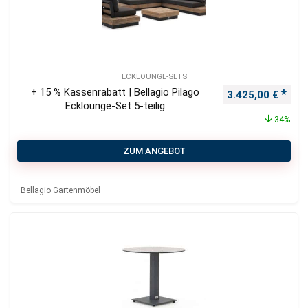
ECKLOUNGE-SETS
+ 15 % Kassenrabatt | Bellagio Pilago
Ursprünglicher P
Aktu
3.425,00
€
Ecklounge-Set 5-teilig
34%
ZUM ANGEBOT
Bellagio Gartenmöbel