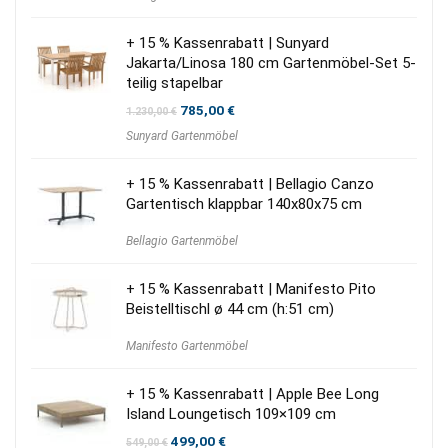
+ 15 % Kassenrabatt | Sunyard
Jakarta/Linosa 180 cm Gartenmöbel-Set 5-
teilig stapelbar
Ursprünglicher
Aktueller
785,00
€
1.230,00
€
Preis
Preis
Sunyard Gartenmöbel
war:
ist:
1.230,00 €
785,00 €.
+ 15 % Kassenrabatt | Bellagio Canzo
Gartentisch klappbar 140x80x75 cm
Bellagio Gartenmöbel
+ 15 % Kassenrabatt | Manifesto Pito
Beistelltischl ø 44 cm (h:51 cm)
Manifesto Gartenmöbel
+ 15 % Kassenrabatt | Apple Bee Long
Island Loungetisch 109×109 cm
Ursprünglicher
Aktueller
499,00
€
549,00
€