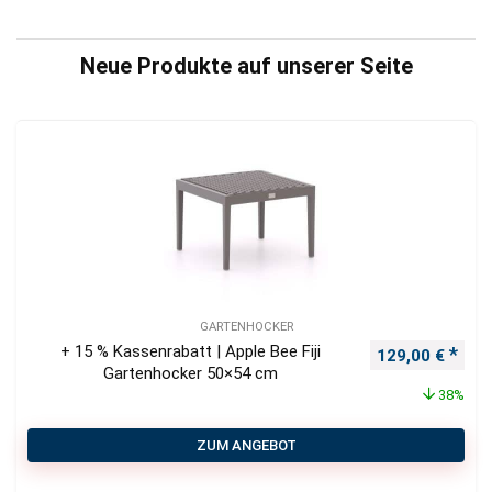
Neue Produkte auf unserer Seite
GARTENHOCKER
+ 15 % Kassenrabatt | Apple Bee Fiji
Ursprünglicher
Aktu
129,00
€
Gartenhocker 50×54 cm
38%
ZUM ANGEBOT