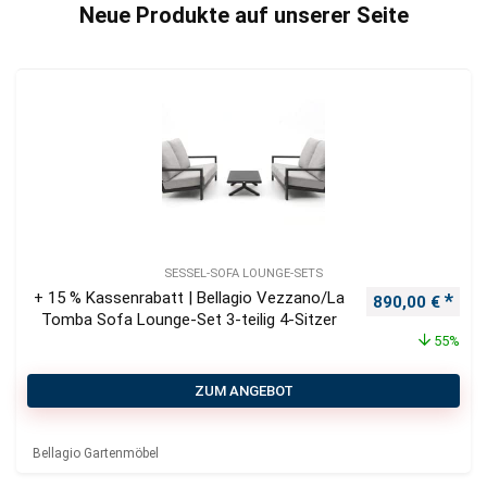
Neue Produkte auf unserer Seite
SESSEL-SOFA LOUNGE-SETS
+ 15 % Kassenrabatt | Bellagio Vezzano/La
Ursprünglicher
Aktu
890,00
€
Tomba Sofa Lounge-Set 3-teilig 4-Sitzer
55%
ZUM ANGEBOT
Bellagio Gartenmöbel