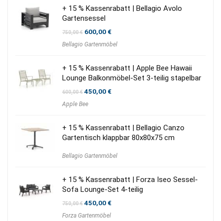
+ 15 % Kassenrabatt | Bellagio Avolo
Gartensessel
Ursprünglicher
Aktueller
600,00
€
750,00
€
Preis
Preis
Bellagio Gartenmöbel
war:
ist:
750,00 €
600,00 €.
+ 15 % Kassenrabatt | Apple Bee Hawaii
Lounge Balkonmöbel-Set 3-teilig stapelbar
Ursprünglicher
Aktueller
450,00
€
600,00
€
Preis
Preis
Apple Bee
war:
ist:
600,00 €
450,00 €.
+ 15 % Kassenrabatt | Bellagio Canzo
Gartentisch klappbar 80x80x75 cm
Bellagio Gartenmöbel
+ 15 % Kassenrabatt | Forza Iseo Sessel-
Sofa Lounge-Set 4-teilig
Ursprünglicher
Aktueller
450,00
€
750,00
€
Preis
Preis
Forza Gartenmöbel
war:
ist: