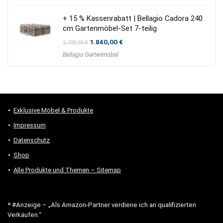
750,00 €
450,00 €.
+ 15 % Kassenrabatt | Bellagio Cadora 240
cm Gartenmöbel-Set 7-teilig
Ursprünglicher
Aktueller
1.840,00
€
2.700,00
€
Preis
Preis
Bellagio Gartenmöbel
war:
ist:
2.700,00 €
1.840,00 €.
Exklusive Möbel & Produkte
Impressum
Datenschutz
Shop
Alle Produkte und Themen – Sitemap
* #Anzeige – „Als Amazon-Partner verdiene ich an qualifizierten
Verkäufen.“