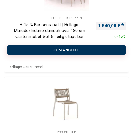
ESSTISCHGRUPPEN
+ 15 % Kassenrabatt | Bellagio
Ursprünglicher P
Aktu
1.540,00
€
Marudo/Induno dänisch oval 180 cm
Gartenmöbel-Set 5-teilig stapelbar
15%
ZUM ANGEBOT
Bellagio Gartenmöbel
ESSSTÜHLE