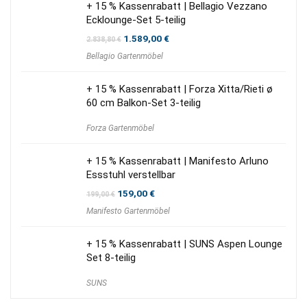
+ 15 % Kassenrabatt | Bellagio Vezzano
Ecklounge-Set 5-teilig
Ursprünglicher
Aktueller
1.589,00
€
2.838,80
€
Preis
Preis
Bellagio Gartenmöbel
war:
ist:
2.838,80 €
1.589,00 €.
+ 15 % Kassenrabatt | Forza Xitta/Rieti ø
60 cm Balkon-Set 3-teilig
Forza Gartenmöbel
+ 15 % Kassenrabatt | Manifesto Arluno
Essstuhl verstellbar
Ursprünglicher
Aktueller
159,00
€
199,00
€
Preis
Preis
Manifesto Gartenmöbel
war:
ist:
199,00 €
159,00 €.
+ 15 % Kassenrabatt | SUNS Aspen Lounge
Set 8-teilig
SUNS