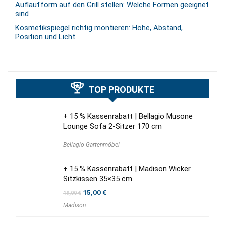
Auflaufform auf den Grill stellen: Welche Formen geeignet
sind
Kosmetikspiegel richtig montieren: Höhe, Abstand,
Position und Licht
TOP PRODUKTE
+ 15 % Kassenrabatt | Bellagio Musone
Lounge Sofa 2-Sitzer 170 cm
Bellagio Gartenmöbel
+ 15 % Kassenrabatt | Madison Wicker
Sitzkissen 35×35 cm
Ursprünglicher
Aktueller
15,00
€
19,00
€
Preis
Preis
Madison
war:
ist:
19,00 €
15,00 €.