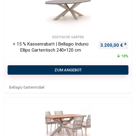
ESSTISCHE GARTEN
+ 15 % Kassenrabatt | Bellagio Induno
Ursprünglicher P
Aktu
3.200,00
€
Ellips Gartentisch 240×120 cm
18%
ZUM ANGEBOT
Bellagio Gartenmöbel