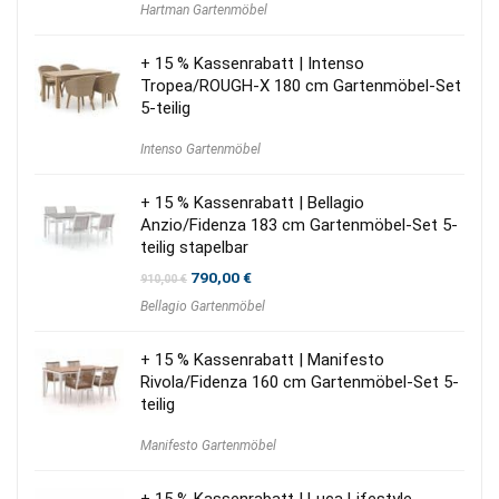
Hartman Gartenmöbel
war:
ist:
60,00 €
25,00 €.
+ 15 % Kassenrabatt | Intenso
Tropea/ROUGH-X 180 cm Gartenmöbel-Set
5-teilig
Intenso Gartenmöbel
+ 15 % Kassenrabatt | Bellagio
Anzio/Fidenza 183 cm Gartenmöbel-Set 5-
teilig stapelbar
Ursprünglicher
Aktueller
790,00
€
910,00
€
Preis
Preis
Bellagio Gartenmöbel
war:
ist:
910,00 €
790,00 €.
+ 15 % Kassenrabatt | Manifesto
Rivola/Fidenza 160 cm Gartenmöbel-Set 5-
teilig
Manifesto Gartenmöbel