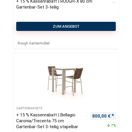
+ 15 % Kassenrabatt | ROUGH-X 80 cm
Gartenbar-Set 3-teilig
ZUM ANGEBOT
Rough Gartenmöbel
GARTENBAR-SETS
+ 15 % Kassenrabatt | Bellagio
Ursprünglicher Pre
Aktueller
800,00
€
Caronia/Trecenta 75 cm
7%
Gartenbar-Set 3-teilig stapelbar