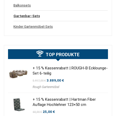
Balkonsets
Gartenbar-Sets
Kinder Gartenmöbel-Sets
TOP PRODUKTE
+ 15 % Kassenrabatt | ROUGH-B Ecklounge-
Set 6-teilig
Ursprünglicher
Aktueller
3.889,00
€
5.917,00
€
Preis
Preis
Rough Gartenmöbel
war:
ist:
5.917,00 €
3.889,00 €.
+ 15 % Kassenrabatt | Hartman Fiber
Auflage Hochlehner 123×50 cm
Ursprünglicher
Aktueller
25,00
€
60,00
€
Preis
Preis