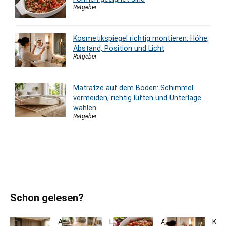
Ratgeber
Kosmetikspiegel richtig montieren: Höhe,
Abstand, Position und Licht
Ratgeber
Matratze auf dem Boden: Schimmel
vermeiden, richtig lüften und Unterlage
wählen
Ratgeber
Schon gelesen?
Akustikpaneele
Landhausdiele
Auflaufform
Kos