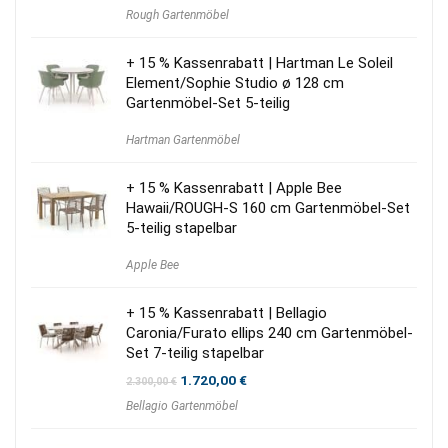
Preis
Preis
Rough Gartenmöbel
war:
ist:
679,00 €
549,00 €.
+ 15 % Kassenrabatt | Hartman Le Soleil
Element/Sophie Studio ø 128 cm
Gartenmöbel-Set 5-teilig
Hartman Gartenmöbel
+ 15 % Kassenrabatt | Apple Bee
Hawaii/ROUGH-S 160 cm Gartenmöbel-Set
5-teilig stapelbar
Apple Bee
+ 15 % Kassenrabatt | Bellagio
Caronia/Furato ellips 240 cm Gartenmöbel-
Set 7-teilig stapelbar
Ursprünglicher
Aktueller
1.720,00
€
2.300,00
€
Preis
Preis
Bellagio Gartenmöbel
war:
ist:
2.300,00 €
1.720,00 €.