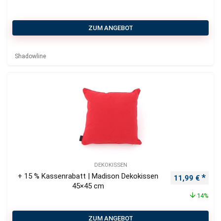
ZUM ANGEBOT
Shadowline
DEKOKISSEN
+ 15 % Kassenrabatt | Madison Dekokissen
Ursprüngliche
Aktu
11,99
€
45×45 cm
14%
ZUM ANGEBOT