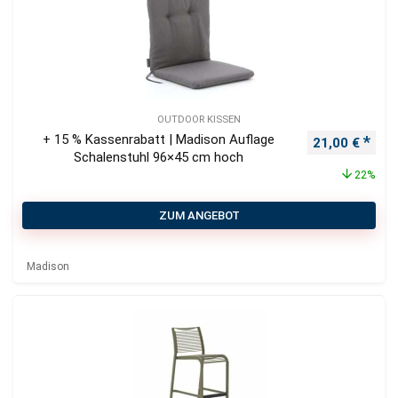
OUTDOOR KISSEN
+ 15 % Kassenrabatt | Madison Auflage
Ursprüngliche
Aktu
21,00
€
Schalenstuhl 96×45 cm hoch
22%
ZUM ANGEBOT
Madison