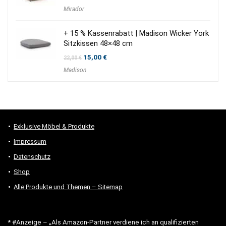
Mirador
+ 15 % Kassenrabatt | Madison Wicker York
Sitzkissen 48×48 cm
Ursprünglicher
Aktueller
15,00
€
22,00
€
Preis
Preis
Madison
war:
ist:
22,00 €
15,00 €.
Exklusive Möbel & Produkte
Impressum
Datenschutz
Shop
Alle Produkte und Themen – Sitemap
* #Anzeige – „Als Amazon-Partner verdiene ich an qualifizierten