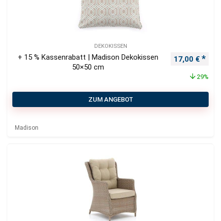
DEKOKISSEN
+ 15 % Kassenrabatt | Madison Dekokissen
Ursprüngliche
Aktu
17,00
€
50×50 cm
29%
ZUM ANGEBOT
Madison