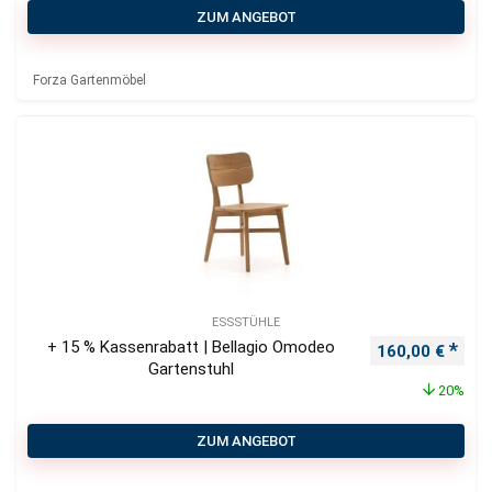
ZUM ANGEBOT
Forza Gartenmöbel
ESSSTÜHLE
+ 15 % Kassenrabatt | Bellagio Omodeo
Ursprünglicher
Aktu
160,00
€
Gartenstuhl
20%
ZUM ANGEBOT