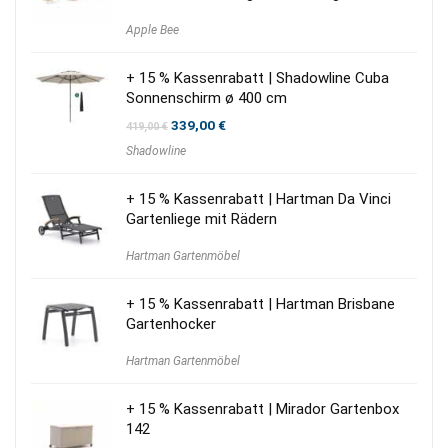
Apple Bee
+ 15 % Kassenrabatt | Shadowline Cuba
Sonnenschirm ø 400 cm
Ursprünglicher
Aktueller
339,00
€
419,00
€
Preis
Preis
Shadowline
war:
ist:
419,00 €
339,00 €.
+ 15 % Kassenrabatt | Hartman Da Vinci
Gartenliege mit Rädern
Hartman Gartenmöbel
+ 15 % Kassenrabatt | Hartman Brisbane
Gartenhocker
Hartman Gartenmöbel
+ 15 % Kassenrabatt | Mirador Gartenbox
142