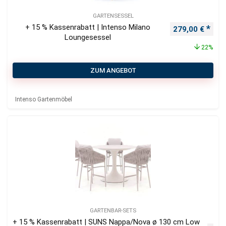
GARTENSESSEL
+ 15 % Kassenrabatt | Intenso Milano
Ursprünglicher
Aktu
279,00
€
Loungesessel
22%
ZUM ANGEBOT
Intenso Gartenmöbel
GARTENBAR-SETS
+ 15 % Kassenrabatt | SUNS Nappa/Nova ø 130 cm Low