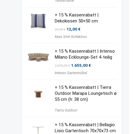
Tenderflame
+ 15 % Kassenrabatt |
Dekokissen 50×50 cm
Ursprünglicher
Aktueller
12,00
€
20,00
€
Preis
Preis
Kees Smit Kollektion
war:
ist:
20,00 €
12,00 €.
+ 15 % Kassenrabatt | Intenso
Milano Ecklounge-Set 4-teilig
Ursprünglicher
Aktueller
1.655,00
€
2.070,00
€
Preis
Preis
Intenso Gartenmöbel
war:
ist:
2.070,00 €
1.655,00 €.
+ 15 % Kassenrabatt | Tierra
Outdoor Marapa Loungetisch ø
55 cm (h: 38 cm)
Tierra Outdoor
+ 15 % Kassenrabatt | Bellagio
Lisio Gartentisch 70x70x73 cm