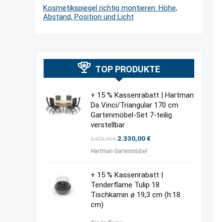
Kosmetikspiegel richtig montieren: Höhe,
Abstand, Position und Licht
TOP PRODUKTE
+ 15 % Kassenrabatt | Hartman
Da Vinci/Triangular 170 cm
Gartenmöbel-Set 7-teilig
verstellbar
Ursprünglicher
Aktueller
2.330,00
€
3.070,00
€
Preis
Preis
Hartman Gartenmöbel
war:
ist:
3.070,00 €
2.330,00 €.
+ 15 % Kassenrabatt |
Tenderflame Tulip 18
Tischkamin ø 19,3 cm (h:18
cm)