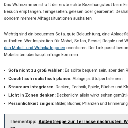
Das Wohnzimmer ist oft der erste echte Beziehungstest beim Einri
Besuch empfangen, ferngesehen, gelesen oder gearbeitet. Deshal
sondern mehrere Alltagssituationen aushalten.
Wichtig sind ein bequemes Sofa, gute Beleuchtung, eine Ablagefl
aufhalten. Wer Inspiration für Möbel, Sofas, Sessel, Regale und 
den Möbel- und Wohnkategorien
orientieren. Der Link passt beso
Möbelarten überhaupt infrage kommen.
Sofa nicht zu groß wählen:
Es sollte bequem sein, aber den R
Couchtisch realistisch planen:
Ablage ja, Stolperfalle nein.
Stauraum integrieren:
Decken, Technik, Spiele, Bücher und K
Licht in Zonen denken:
Deckenlicht allein wirkt selten gemütli
Persönlichkeit zeigen:
Bilder, Bücher, Pflanzen und Erinner
Thementipp:
Außentreppe zur Terrasse nachrüsten: Wa