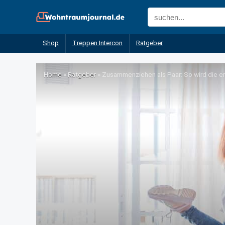
Shop
Treppen Intercon
Ratgeber
Home
»
Ratgeber
»
Zusammenziehen als Paar: So wird die 