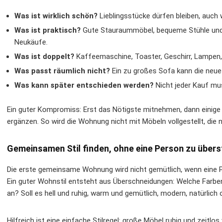
Was ist wirklich schön?
Lieblingsstücke dürfen bleiben, auc
Was ist praktisch?
Gute Stauraummöbel, bequeme Stühle und so
Neukäufe.
Was ist doppelt?
Kaffeemaschine, Toaster, Geschirr, Lampen,
Was passt räumlich nicht?
Ein zu großes Sofa kann die neu
Was kann später entschieden werden?
Nicht jeder Kauf mu
Ein guter Kompromiss: Erst das Nötigste mitnehmen, dann einig
ergänzen. So wird die Wohnung nicht mit Möbeln vollgestellt, die 
Gemeinsamen Stil finden, ohne eine Person zu über
Die erste gemeinsame Wohnung wird nicht gemütlich, wenn eine P
Ein guter Wohnstil entsteht aus Überschneidungen: Welche Farbe
an? Soll es hell und ruhig, warm und gemütlich, modern, natürlich 
Hilfreich ist eine einfache Stilregel: große Möbel ruhig und zeitlos 