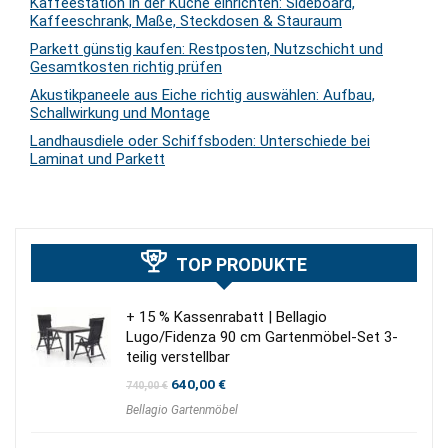
Kaffeestation in der Küche einrichten: Sideboard,
Kaffeeschrank, Maße, Steckdosen & Stauraum
Parkett günstig kaufen: Restposten, Nutzschicht und
Gesamtkosten richtig prüfen
Akustikpaneele aus Eiche richtig auswählen: Aufbau,
Schallwirkung und Montage
Landhausdiele oder Schiffsboden: Unterschiede bei
Laminat und Parkett
TOP PRODUKTE
+ 15 % Kassenrabatt | Bellagio
Lugo/Fidenza 90 cm Gartenmöbel-Set 3-
teilig verstellbar
Ursprünglicher
Aktueller
640,00
€
740,00
€
Preis
Preis
Bellagio Gartenmöbel
war:
ist:
740,00 €
640,00 €.