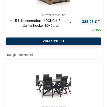
MITTELELEMENTE
+ 15 % Kassenrabatt | ROUGH-B Lounge
Ursprünglicher
Aktu
338,95
€
Gartenhocker 60×60 cm
35%
ZUM ANGEBOT
Rough Gartenmöbel