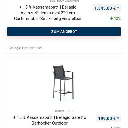
ESSTISCHGRUPPEN
+ 15 % Kassenrabatt | Bellagio
Ursprünglicher P
Aktu
1.345,00
€
Avenza/Fidenza oval 220 cm
Gartenmöbel-Set 7-teilig verstellbar
12%
ZUM ANGEBOT
Bellagio Gartenmöbel
BARHOCKER
+ 15 % Kassenrabatt | Bellagio Saretto
Ursprünglicher
Aktu
199,00
€
Barhocker Outdoor