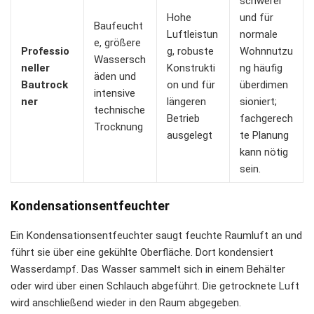
schwerer
Hohe
und für
Baufeucht
Luftleistun
normale
e, größere
Professio
g, robuste
Wohnnutzu
Wassersch
neller
Konstrukti
ng häufig
äden und
Bautrock
on und für
überdimen
intensive
ner
längeren
sioniert;
technische
Betrieb
fachgerech
Trocknung
ausgelegt
te Planung
kann nötig
sein.
Kondensationsentfeuchter
Ein Kondensationsentfeuchter saugt feuchte Raumluft an und
führt sie über eine gekühlte Oberfläche. Dort kondensiert
Wasserdampf. Das Wasser sammelt sich in einem Behälter
oder wird über einen Schlauch abgeführt. Die getrocknete Luft
wird anschließend wieder in den Raum abgegeben.