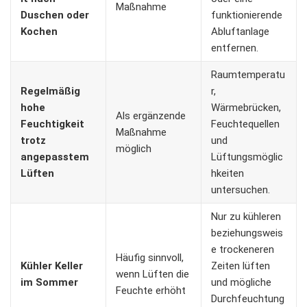
Maßnahme
Duschen oder
funktionierende
Kochen
Abluftanlage
entfernen.
Raumtemperatu
Regelmäßig
r,
hohe
Wärmebrücken,
Als ergänzende
Feuchtigkeit
Feuchtequellen
Maßnahme
trotz
und
möglich
angepasstem
Lüftungsmöglic
Lüften
hkeiten
untersuchen.
Nur zu kühleren
beziehungsweis
e trockeneren
Häufig sinnvoll,
Kühler Keller
Zeiten lüften
wenn Lüften die
im Sommer
und mögliche
Feuchte erhöht
Durchfeuchtung