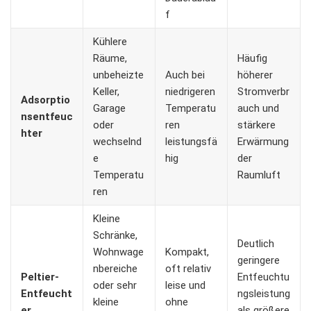
f
Kühlere
Räume,
Häufig
unbeheizte
Auch bei
höherer
Keller,
niedrigeren
Stromverbr
Adsorptio
Garage
Temperatu
auch und
nsentfeuc
oder
ren
stärkere
hter
wechselnd
leistungsfä
Erwärmung
e
hig
der
Temperatu
Raumluft
ren
Kleine
Schränke,
Deutlich
Wohnwage
Kompakt,
geringere
nbereiche
oft relativ
Peltier-
Entfeuchtu
oder sehr
leise und
Entfeucht
ngsleistung
kleine
ohne
er
als größere