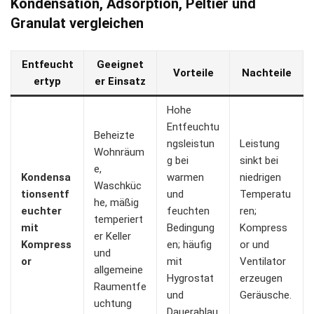
Kondensation, Adsorption, Peltier und
Granulat vergleichen
Entfeucht
Geeignet
Vorteile
Nachteile
ertyp
er Einsatz
Hohe
Entfeuchtu
Beheizte
ngsleistun
Leistung
Wohnräum
g bei
sinkt bei
e,
Kondensa
warmen
niedrigen
Waschküc
tionsentf
und
Temperatu
he, mäßig
euchter
feuchten
ren;
temperiert
mit
Bedingung
Kompress
er Keller
Kompress
en; häufig
or und
und
or
mit
Ventilator
allgemeine
Hygrostat
erzeugen
Raumentfe
und
Geräusche.
uchtung
Dauerablau