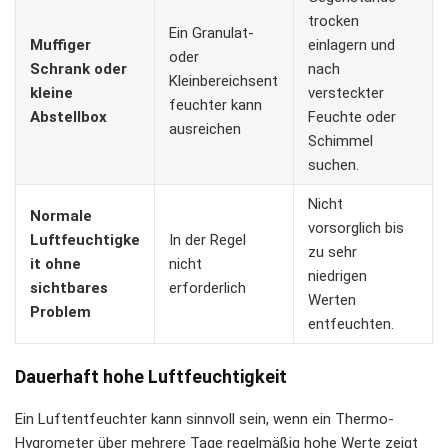
trocken
Ein Granulat-
Muffiger
einlagern und
oder
Schrank oder
nach
Kleinbereichsent
kleine
versteckter
feuchter kann
Abstellbox
Feuchte oder
ausreichen
Schimmel
suchen.
Nicht
Normale
vorsorglich bis
Luftfeuchtigke
In der Regel
zu sehr
it ohne
nicht
niedrigen
sichtbares
erforderlich
Werten
Problem
entfeuchten.
Dauerhaft hohe Luftfeuchtigkeit
Ein Luftentfeuchter kann sinnvoll sein, wenn ein Thermo-
Hygrometer über mehrere Tage regelmäßig hohe Werte zeigt