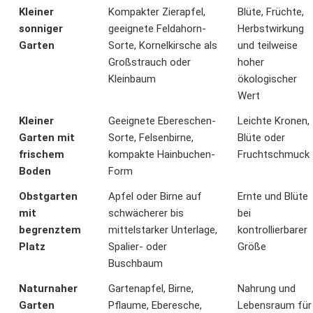
Kleiner
Kompakter Zierapfel,
Blüte, Früchte,
sonniger
geeignete Feldahorn-
Herbstwirkung
Garten
Sorte, Kornelkirsche als
und teilweise
Großstrauch oder
hoher
Kleinbaum
ökologischer
Wert
Kleiner
Geeignete Ebereschen-
Leichte Kronen,
Garten mit
Sorte, Felsenbirne,
Blüte oder
frischem
kompakte Hainbuchen-
Fruchtschmuck
Boden
Form
Obstgarten
Apfel oder Birne auf
Ernte und Blüte
mit
schwächerer bis
bei
begrenztem
mittelstarker Unterlage,
kontrollierbarer
Platz
Spalier- oder
Größe
Buschbaum
Naturnaher
Gartenapfel, Birne,
Nahrung und
Garten
Pflaume, Eberesche,
Lebensraum für