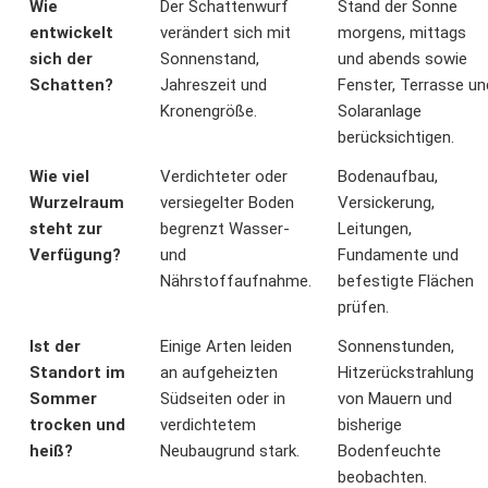
Wie
Der Schattenwurf
Stand der Sonne
entwickelt
verändert sich mit
morgens, mittags
sich der
Sonnenstand,
und abends sowie
Schatten?
Jahreszeit und
Fenster, Terrasse un
Kronengröße.
Solaranlage
berücksichtigen.
Wie viel
Verdichteter oder
Bodenaufbau,
Wurzelraum
versiegelter Boden
Versickerung,
steht zur
begrenzt Wasser-
Leitungen,
Verfügung?
und
Fundamente und
Nährstoffaufnahme.
befestigte Flächen
prüfen.
Ist der
Einige Arten leiden
Sonnenstunden,
Standort im
an aufgeheizten
Hitzerückstrahlung
Sommer
Südseiten oder in
von Mauern und
trocken und
verdichtetem
bisherige
heiß?
Neubaugrund stark.
Bodenfeuchte
beobachten.