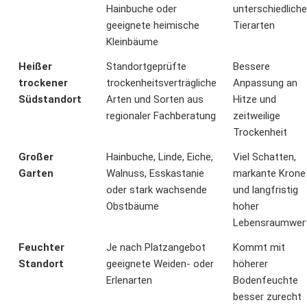
Hainbuche oder
unterschiedliche
geeignete heimische
Tierarten
Kleinbäume
Heißer
Standortgeprüfte
Bessere
trockener
trockenheitsverträgliche
Anpassung an
Südstandort
Arten und Sorten aus
Hitze und
regionaler Fachberatung
zeitweilige
Trockenheit
Großer
Hainbuche, Linde, Eiche,
Viel Schatten,
Garten
Walnuss, Esskastanie
markante Krone
oder stark wachsende
und langfristig
Obstbäume
hoher
Lebensraumwer
Feuchter
Je nach Platzangebot
Kommt mit
Standort
geeignete Weiden- oder
höherer
Erlenarten
Bodenfeuchte
besser zurecht