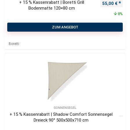
+ 15 % Kassenrabatt | Boretti Grill
Ursprüngliche
Aktu
55,00
€
Bodenmatte 120×80 cm
8%
ZUM ANGEBOT
Boretti
SONNENSEGEL
+ 15 % Kassenrabatt | Shadow Comfort Sonnensegel
Dreieck 90° 500x500x710 cm