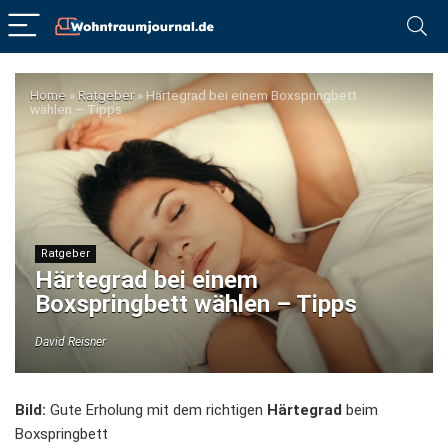
Home
»
Ratgeber
»
Härtegrad bei einem Boxspringbett
wählen – Tipps
Ratgeber
Härtegrad bei einem
Boxspringbett wählen – Tipps
David Reisner
Bild:
Gute Erholung mit dem richtigen
Härtegrad
beim
Boxspringbett