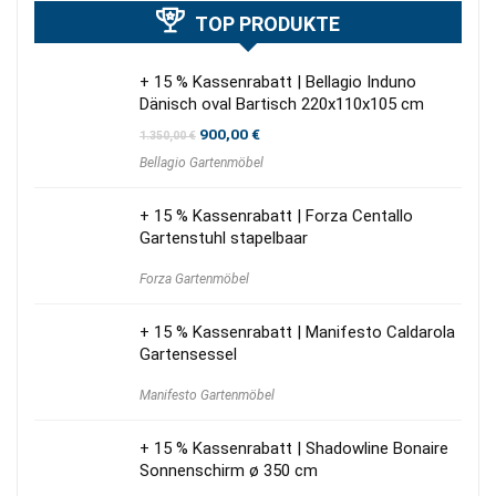
TOP PRODUKTE
+ 15 % Kassenrabatt | Bellagio Induno
Dänisch oval Bartisch 220x110x105 cm
Ursprünglicher
Aktueller
900,00
€
1.350,00
€
Preis
Preis
Bellagio Gartenmöbel
war:
ist:
1.350,00 €
900,00 €.
+ 15 % Kassenrabatt | Forza Centallo
Gartenstuhl stapelbaar
Forza Gartenmöbel
+ 15 % Kassenrabatt | Manifesto Caldarola
Gartensessel
Manifesto Gartenmöbel
+ 15 % Kassenrabatt | Shadowline Bonaire
Sonnenschirm ø 350 cm