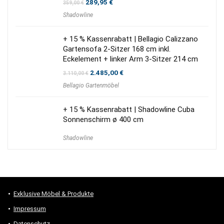
Ursprünglicher
Aktueller
289,95
€
359,00
€
Preis
Preis
Shadowline
war:
ist:
359,00 €
289,95 €.
+ 15 % Kassenrabatt | Bellagio Calizzano
Gartensofa 2-Sitzer 168 cm inkl.
Eckelement + linker Arm 3-Sitzer 214 cm
Ursprünglicher
Aktueller
2.485,00
€
3.110,00
€
Preis
Preis
Bellagio Gartenmöbel
war:
ist:
3.110,00 €
2.485,00 €.
+ 15 % Kassenrabatt | Shadowline Cuba
Sonnenschirm ø 400 cm
Shadowline
Exklusive Möbel & Produkte
Impressum
Datenschutz