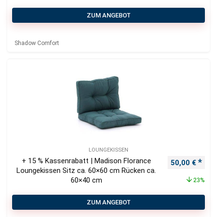
ZUM ANGEBOT
Shadow Comfort
LOUNGEKISSEN
+ 15 % Kassenrabatt | Madison Florance
Ursprüngliche
Aktu
50,00
€
Loungekissen Sitz ca. 60×60 cm Rücken ca.
60×40 cm
23%
ZUM ANGEBOT