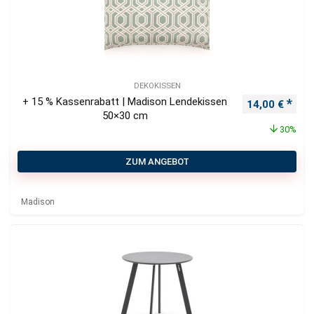
DEKOKISSEN
+ 15 % Kassenrabatt | Madison Lendekissen
Ursprüngliche
Aktu
14,00
€
50×30 cm
30%
ZUM ANGEBOT
Madison