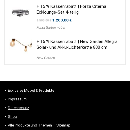
+ 15 % Kassenrabatt | Forza Citerna
Ecklounge-Set 4-teilig
Ursprünglicher
Aktueller
1.200,00
€
1.500,00
€
Preis
Preis
Forza Gartenmöbel
war:
ist:
1.500,00 €
1.200,00 €.
+ 15 % Kassenrabatt | New Garden Allegra
Solar- und Akku-Lichterkette 800 cm
New Garden
Exklusive Möbel & Produkte
Impressum
Datenschutz
Shop
Alle Produkte und Themen – Sitemap