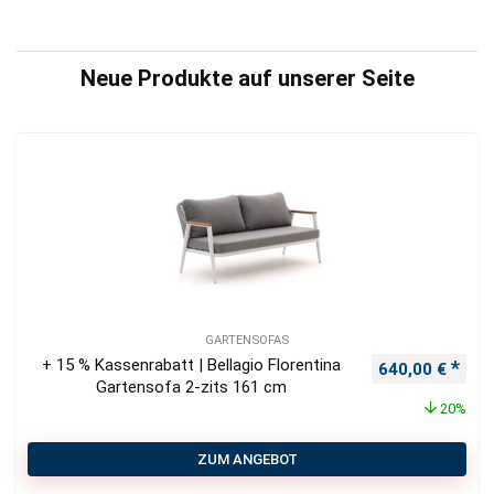
Neue Produkte auf unserer Seite
GARTENSOFAS
+ 15 % Kassenrabatt | Bellagio Florentina
Ursprünglicher
Aktu
640,00
€
Gartensofa 2-zits 161 cm
20%
ZUM ANGEBOT