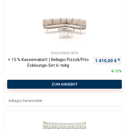
ECKLOUNGE-SETS
+ 15 % Kassenrabatt | Bellagio Pizzoli/Pito
Ursprünglicher P
Aktu
1.410,00
€
Ecklounge-Set 6-teilig
32%
ZUM ANGEBOT
Bellagio Gartenmöbel