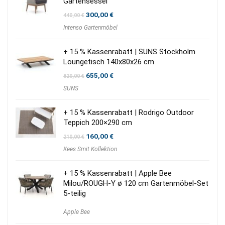
Gartensessel
Ursprünglicher
Aktueller
300,00
€
440,00
€
Preis
Preis
Intenso Gartenmöbel
war:
ist:
440,00 €
300,00 €.
+ 15 % Kassenrabatt | SUNS Stockholm
Loungetisch 140x80x26 cm
Ursprünglicher
Aktueller
655,00
€
820,00
€
Preis
Preis
SUNS
war:
ist:
820,00 €
655,00 €.
+ 15 % Kassenrabatt | Rodrigo Outdoor
Teppich 200×290 cm
Ursprünglicher
Aktueller
160,00
€
210,00
€
Preis
Preis
Kees Smit Kollektion
war:
ist:
210,00 €
160,00 €.
+ 15 % Kassenrabatt | Apple Bee
Milou/ROUGH-Y ø 120 cm Gartenmöbel-Set
5-teilig
Apple Bee