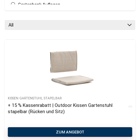
Gartenbank Auflagen
Gartenliegen Auflagen
Kissen Gartenstuhl stapelbar
All
Loungekissen
Outdoor Kissen
Plaids
Sitzkissen Outdoor
Tischläufer
Tischsets
All categories
KISSEN GARTENSTUHL STAPELBAR
+ 15 % Kassenrabatt | Outdoor Kissen Gartenstuhl
stapelbar (Rücken und Sitz)
ZUM ANGEBOT