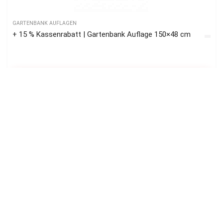
GARTENBANK AUFLAGEN
+ 15 % Kassenrabatt | Gartenbank Auflage 150×48 cm
ZUM ANGEBOT
Madison
GARTENBANK AUFLAGEN