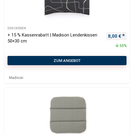
DEKOKISSEN
+ 15 % Kassenrabatt | Madison Lendenkissen
Ursprünglich
Aktu
8,00
€
50×30 cm
50%
ZUM ANGEBOT
Madison