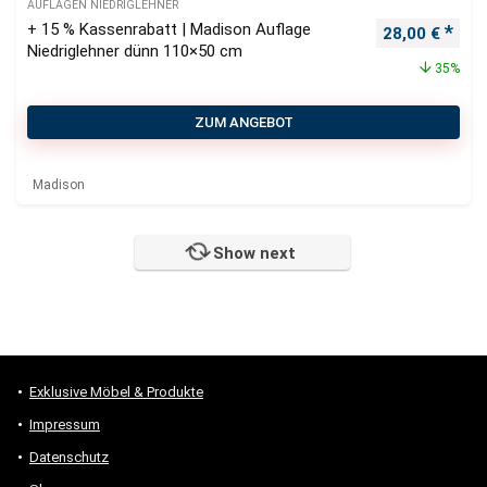
AUFLAGEN NIEDRIGLEHNER
+ 15 % Kassenrabatt | Madison Auflage
Ursprüngliche
Aktu
28,00
€
Niedriglehner dünn 110×50 cm
35%
ZUM ANGEBOT
Madison
Show next
Exklusive Möbel & Produkte
Impressum
Datenschutz