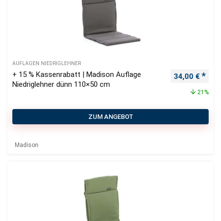
AUFLAGEN NIEDRIGLEHNER
+ 15 % Kassenrabatt | Madison Auflage
Ursprüngliche
Aktu
34,00
€
Niedriglehner dünn 110×50 cm
21%
ZUM ANGEBOT
Madison