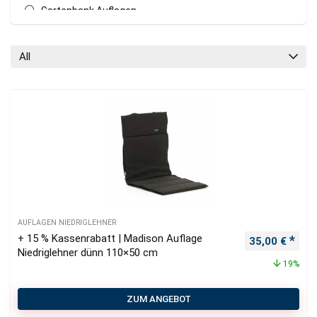
Gartenbank Auflagen
Gartenliegen Auflagen
Kissen Gartenstuhl stapelbar
All
Loungekissen
Outdoor Kissen
Plaids
Sitzkissen Outdoor
Tischläufer
Tischsets
All categories
AUFLAGEN NIEDRIGLEHNER
+ 15 % Kassenrabatt | Madison Auflage
Ursprüngliche
Aktu
35,00
€
Niedriglehner dünn 110×50 cm
19%
ZUM ANGEBOT