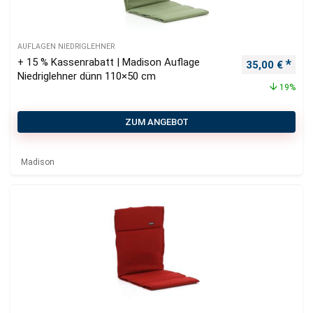
AUFLAGEN NIEDRIGLEHNER
+ 15 % Kassenrabatt | Madison Auflage
Ursprüngliche
Aktu
35,00
€
Niedriglehner dünn 110×50 cm
19%
ZUM ANGEBOT
Madison