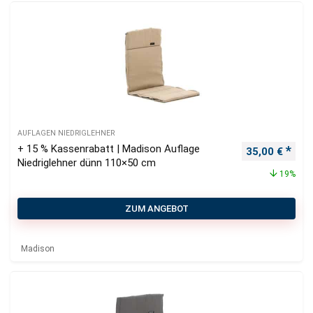
AUFLAGEN NIEDRIGLEHNER
+ 15 % Kassenrabatt | Madison Auflage
Ursprüngliche
Aktu
35,00
€
Niedriglehner dünn 110×50 cm
19%
ZUM ANGEBOT
Madison