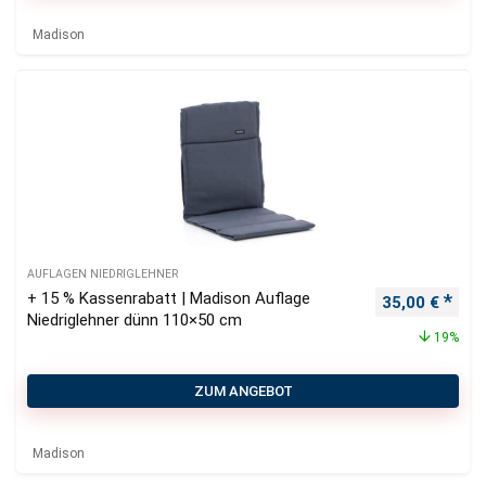
Madison
AUFLAGEN NIEDRIGLEHNER
+ 15 % Kassenrabatt | Madison Auflage
Ursprüngliche
Aktu
35,00
€
Niedriglehner dünn 110×50 cm
19%
ZUM ANGEBOT
Madison