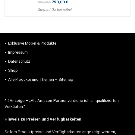
Ursprünglicher
Aktueller
750,00
€
880,00
€
Preis
Preis
Sunyard Gartenmöbel
war:
ist:
880,00 €
750,00 €.
Exklusive Möbel & Produkte
Impressum
Datenschutz
Shop
Alle Produkte und Themen – Sitemap
* #Anzeige – „Als Amazon-Partner verdiene ich an qualifizierten
Verkäufen.“
Hinweis zu Preisen und Verfügbarkeiten
Sofern Produktpreise und Verfügbarkeiten angezeigt werden,