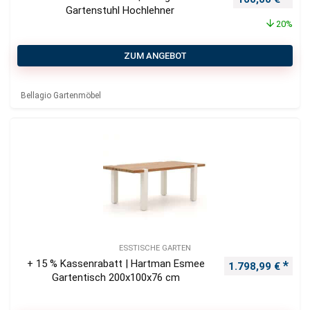
Gartenstuhl Hochlehner
20%
ZUM ANGEBOT
Bellagio Gartenmöbel
ESSTISCHE GARTEN
+ 15 % Kassenrabatt | Hartman Esmee
Ursprünglicher P
Aktu
1.798,99
€
Gartentisch 200x100x76 cm