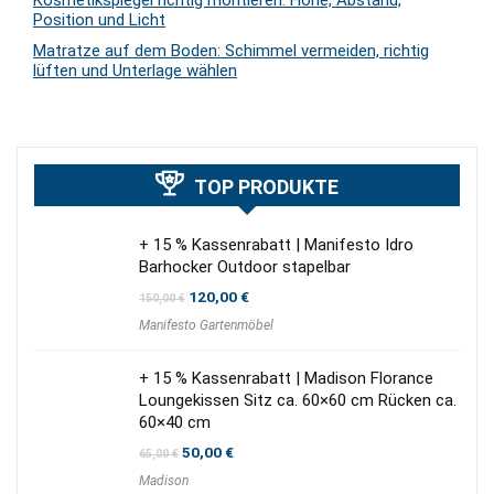
Kosmetikspiegel richtig montieren: Höhe, Abstand,
Position und Licht
Matratze auf dem Boden: Schimmel vermeiden, richtig
lüften und Unterlage wählen
TOP PRODUKTE
+ 15 % Kassenrabatt | Manifesto Idro
Barhocker Outdoor stapelbar
Ursprünglicher
Aktueller
120,00
€
150,00
€
Preis
Preis
Manifesto Gartenmöbel
war:
ist:
150,00 €
120,00 €.
+ 15 % Kassenrabatt | Madison Florance
Loungekissen Sitz ca. 60×60 cm Rücken ca.
60×40 cm
Ursprünglicher
Aktueller
50,00
€
65,00
€
Preis
Preis
Madison
war:
ist: