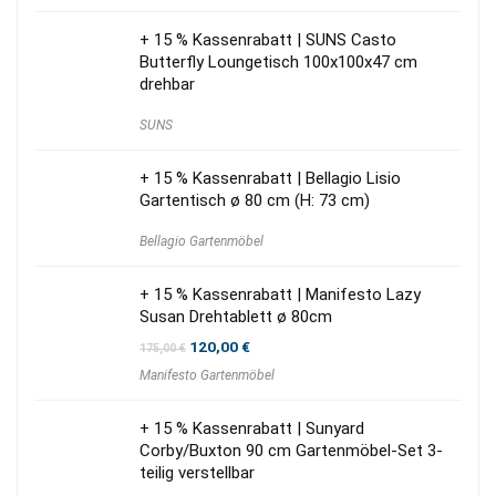
65,00 €
50,00 €.
+ 15 % Kassenrabatt | SUNS Casto
Butterfly Loungetisch 100x100x47 cm
drehbar
SUNS
+ 15 % Kassenrabatt | Bellagio Lisio
Gartentisch ø 80 cm (H: 73 cm)
Bellagio Gartenmöbel
+ 15 % Kassenrabatt | Manifesto Lazy
Susan Drehtablett ø 80cm
Ursprünglicher
Aktueller
120,00
€
175,00
€
Preis
Preis
Manifesto Gartenmöbel
war:
ist:
175,00 €
120,00 €.
+ 15 % Kassenrabatt | Sunyard
Corby/Buxton 90 cm Gartenmöbel-Set 3-
teilig verstellbar