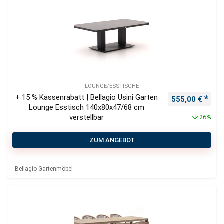
LOUNGE/ESSTISCHE
+ 15 % Kassenrabatt | Bellagio Usini Garten
Ursprünglicher
Aktu
555,00
€
Lounge Esstisch 140x80x47/68 cm
verstellbar
26%
ZUM ANGEBOT
Bellagio Gartenmöbel