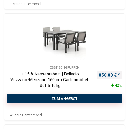
Intenso Gartenmöbel
ESSTISCHGRUPPEN
+ 15 % Kassenrabatt | Bellagio
Ursprünglicher
Aktu
850,00
€
Vezzano/Menzano 160 cm Gartenmöbel-
Set 5-teilig
42%
ZUM ANGEBOT
Bellagio Gartenmöbel