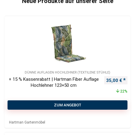
Neue Produkte auf unserer Seite
DÜNNE AUFLAGEN HOCHLEHNER (TEXTILENE STÜHLE)
+ 15 % Kassenrabatt | Hartman Fiber Auflage
Ursprüngliche
Aktu
35,00
€
Hochlehner 123×50 cm
22%
ZUM ANGEBOT
Hartman Gartenmöbel