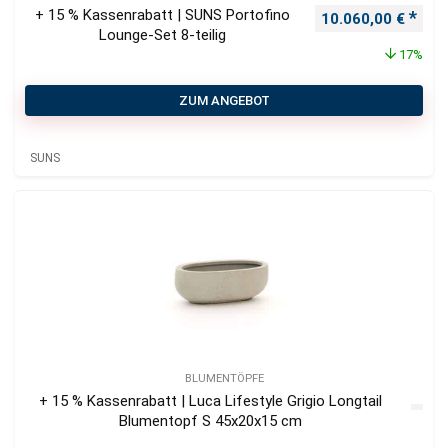
+ 15 % Kassenrabatt | SUNS Portofino
Ursprünglicher Pr
Aktu
10.060,00
€
Lounge-Set 8-teilig
17%
ZUM ANGEBOT
SUNS
BLUMENTÖPFE
+ 15 % Kassenrabatt | Luca Lifestyle Grigio Longtail
Blumentopf S 45x20x15 cm