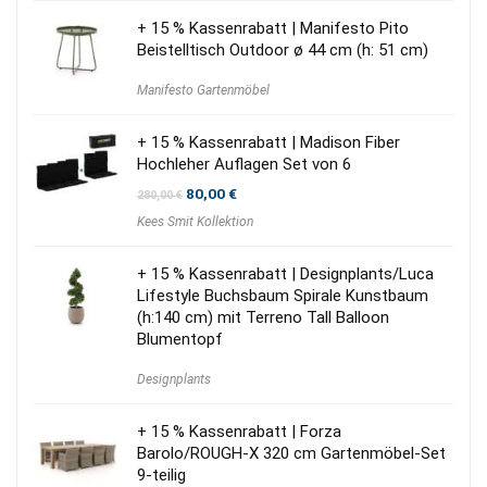
+ 15 % Kassenrabatt | Manifesto Pito
Beistelltisch Outdoor ø 44 cm (h: 51 cm)
Manifesto Gartenmöbel
+ 15 % Kassenrabatt | Madison Fiber
Hochleher Auflagen Set von 6
Ursprünglicher
Aktueller
80,00
€
280,00
€
Preis
Preis
Kees Smit Kollektion
war:
ist:
280,00 €
80,00 €.
+ 15 % Kassenrabatt | Designplants/Luca
Lifestyle Buchsbaum Spirale Kunstbaum
(h:140 cm) mit Terreno Tall Balloon
Blumentopf
Designplants
+ 15 % Kassenrabatt | Forza
Barolo/ROUGH-X 320 cm Gartenmöbel-Set
9-teilig