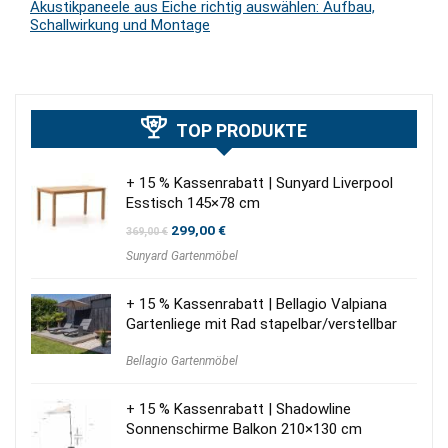
Akustikpaneele aus Eiche richtig auswählen: Aufbau,
Schallwirkung und Montage
TOP PRODUKTE
+ 15 % Kassenrabatt | Sunyard Liverpool
Esstisch 145×78 cm
Ursprünglicher
Aktueller
299,00
€
369,00
€
Preis
Preis
Sunyard Gartenmöbel
war:
ist:
369,00 €
299,00 €.
+ 15 % Kassenrabatt | Bellagio Valpiana
Gartenliege mit Rad stapelbar/verstellbar
Bellagio Gartenmöbel
+ 15 % Kassenrabatt | Shadowline
Sonnenschirme Balkon 210×130 cm