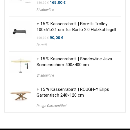
Ursprünglicher
Aktueller
165,00
€
180,00
€
Preis
Preis
Shadowline
war:
ist:
180,00 €
165,00 €.
+ 15 % Kassenrabatt | Boretti Trolley
100x61x21 cm für Barilo 2.0 Holzkohlegrill
Ursprünglicher
Aktueller
90,00
€
100,00
€
Preis
Preis
Boretti
war:
ist:
100,00 €
90,00 €.
+ 15 % Kassenrabatt | Shadowline Java
Sonnenschirm 400×400 cm
Shadowline
+ 15 % Kassenrabatt | ROUGH-Y Ellips
Gartentisch 240×120 cm
Rough Gartenmöbel