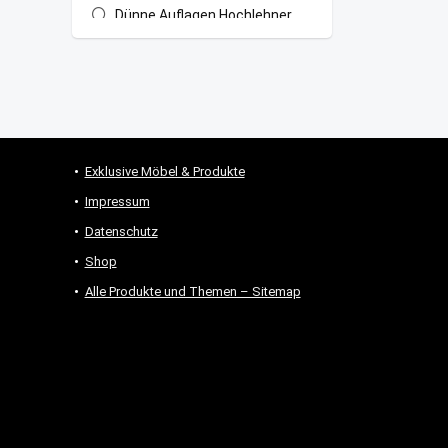
Dünne Auflagen Hochlehner
(Textilene Stühle)
Gartenbank Auflagen
Gartenliegen Auflagen
Kissen Gartenstuhl stapelbar
Loungekissen
Outdoor Kissen
Exklusive Möbel & Produkte
Plaids
Impressum
Sitzkissen Outdoor
Datenschutz
Tischläufer
Shop
Tischsets
Alle Produkte und Themen – Sitemap
All categories