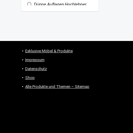
Dünne Auflagen Hochlehner
(Textilene Stühle)
Gartenbank Auflagen
Gartenliegen Auflagen
Kissen Gartenstuhl stapelbar
Loungekissen
Outdoor Kissen
Exklusive Möbel & Produkte
Plaids
Impressum
Sitzkissen Outdoor
Datenschutz
Tischläufer
Shop
Tischsets
Alle Produkte und Themen – Sitemap
All categories