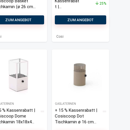
iscoop Basket
Kassenrabat
25%
chkamin (ø 26 cm,
t |
31 cm)
Cosiscoop
Basket
ZUM ANGEBOT
ZUM ANGEBOT
Tischkamin
(ø 26 cm, h:
31 cm)
i
Cosi
LATERNEN
GASLATERNEN
5 % Kassenrabatt |
+ 15 % Kassenrabatt |
iscoop Dome
Cosiscoop Dot
chkamin 18x18x45
Tischkamin ø 16 cm
(h: 27 cm)