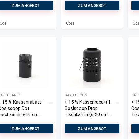
Basket
ZUM ANGEBOT
ZUM ANGEBOT
Tischkamin
(ø 26 cm, h:
31 cm)
Cosi
Cosi
Cos
GASLATERNEN
GASLATERNEN
GAS
+ 15 % Kassenrabatt |
+ 15 % Kassenrabatt |
+ 1
Cosiscoop Dot
Cosiscoop Drop
Cos
Tischkamin ø16 cm
Tischkamin (ø 20 cm
Tis
(h:27 cm)
h: 37 cm)
(h:
ZUM ANGEBOT
ZUM ANGEBOT