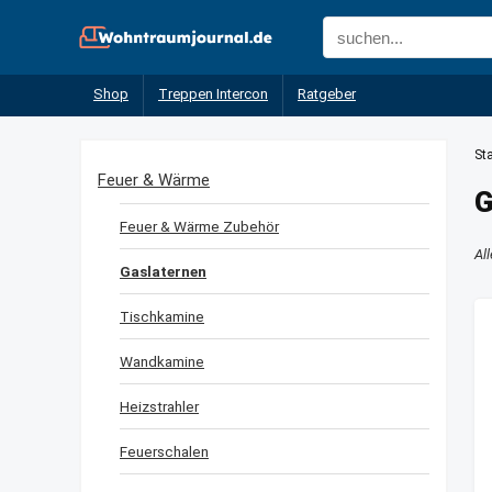
Shop
Treppen Intercon
Ratgeber
Sta
Feuer & Wärme
G
Feuer & Wärme Zubehör
Al
Gaslaternen
Tischkamine
Wandkamine
Heizstrahler
Feuerschalen