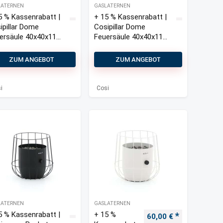
LATERNEN
GASLATERNEN
5 % Kassenrabatt |
+ 15 % Kassenrabatt |
ipillar Dome
Cosipillar Dome
ersäule 40x40x116
Feuersäule 40x40x116
cm
ZUM ANGEBOT
ZUM ANGEBOT
i
Cosi
LATERNEN
GASLATERNEN
5 % Kassenrabatt |
+ 15 %
is war: 110,00 €
Preis ist: 85,00 €.
Ursprünglicher Preis 
Aktueller Pre
60,00
€