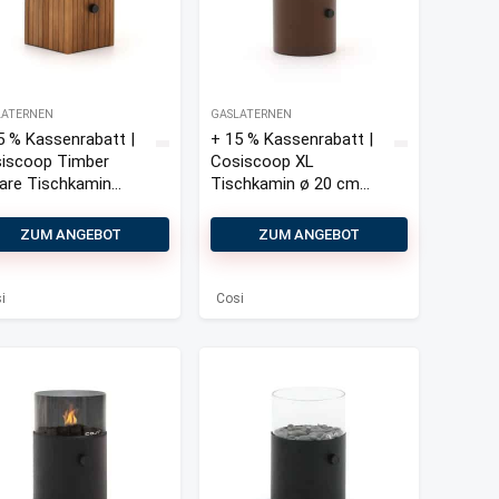
LATERNEN
GASLATERNEN
5 % Kassenrabatt |
+ 15 % Kassenrabatt |
iscoop Timber
Cosiscoop XL
are Tischkamin
Tischkamin ø 20 cm
20x30 cm
(h: 30,5 cm)
ZUM ANGEBOT
ZUM ANGEBOT
i
Cosi