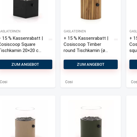
GASLATERNEN
GASLATERNEN
GAS
+ 15 % Kassenrabatt |
+ 15 % Kassenrabatt |
+ 1
Cosiscoop Square
Cosiscoop Timber
Cos
Tischkamin 20×20 cm
round Tischkamin (ø
squ
(h:30 cm)
18 cm, h: 30 cm)
20x
ZUM ANGEBOT
ZUM ANGEBOT
Cosi
Cosi
Cos