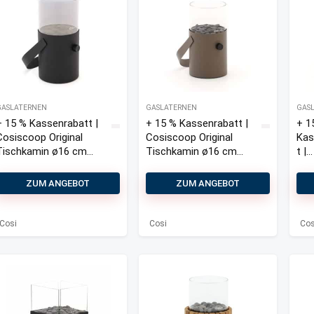
GASLATERNEN
GASLATERNEN
GAS
+ 15 % Kassenrabatt |
+ 15 % Kassenrabatt |
+ 1
Cosiscoop Original
Cosiscoop Original
Kas
Tischkamin ø16 cm
Tischkamin ø16 cm
t |
(h:30 cm)
(h:30 cm)
Cos
Orig
ZUM ANGEBOT
ZUM ANGEBOT
Tis
ø16
(h:
Cosi
Cosi
Cos