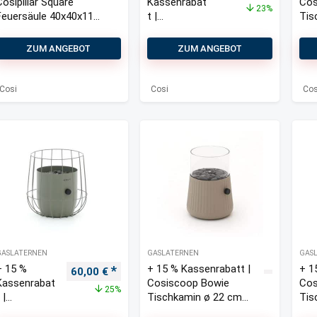
Cosipillar Square
Kassenrabat
Cos
23%
Feuersäule 40x40x110
t |
Tis
cm
Cosiscoop
h: 
Basket High
ZUM ANGEBOT
ZUM ANGEBOT
Tischkamin
(ø 26 cm, h:
76,5 cm)
Cosi
Cosi
Cos
GASLATERNEN
GASLATERNEN
GAS
+ 15 %
+ 15 % Kassenrabatt |
+ 1
Ursprünglicher Preis war: 80,00 €
Aktueller Preis ist: 60,00 €.
60,00
€
Kassenrabat
Cosiscoop Bowie
Cos
25%
 |
Tischkamin ø 22 cm
Tis
Cosiscoop
(h: 28 cm)
cm