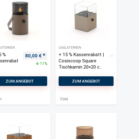
LATERNEN
GASLATERNEN
5 %
+ 15 % Kassenrabatt |
Ursprünglicher Preis war: 90,00 €
Aktueller Preis ist: 80,00 €.
80,00
€
senrabat
Cosiscoop Square
11%
Tischkamin 20×20 cm
iscoop
(h: 30 cm)
inal
ZUM ANGEBOT
ZUM ANGEBOT
chkamin
 cm
30 cm)
i
Cosi