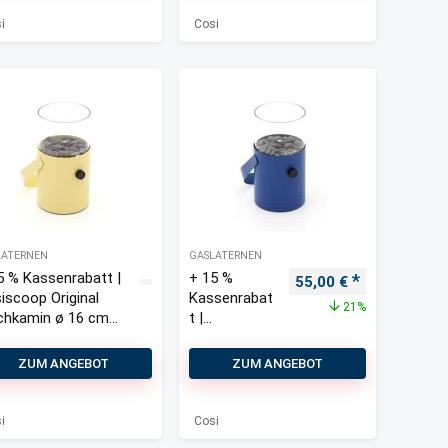
i
Cosi
LATERNEN
GASLATERNEN
5 % Kassenrabatt |
+ 15 %
Ursprünglicher Preis 
Aktueller Pre
55,00
€
iscoop Original
Kassenrabat
21%
chkamin ø 16 cm
t |
 30 cm)
Cosiscoop
Original
ZUM ANGEBOT
ZUM ANGEBOT
Tischkamin
ø 16 cm (h:
30 cm)
i
Cosi