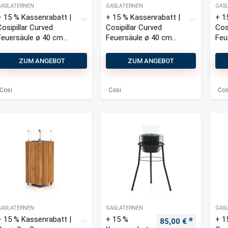
GASLATERNEN
GASLATERNEN
GAS
+ 15 % Kassenrabatt |
+ 15 % Kassenrabatt |
+ 1
Cosipillar Curved
Cosipillar Curved
Cos
Feuersäule ø 40 cm
Feuersäule ø 40 cm
Feu
(h:112 cm)
(h:112 cm)
cm
ZUM ANGEBOT
ZUM ANGEBOT
Cosi
Cosi
Cos
GASLATERNEN
GASLATERNEN
GAS
+ 15 % Kassenrabatt |
+ 15 %
+ 1
Ursprünglicher Pre
Aktueller 
85,00
€